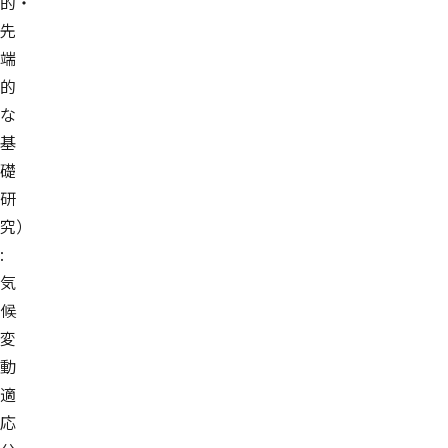
的・
先
端
的
な
基
礎
研
究）
:
気
候
変
動
適
応