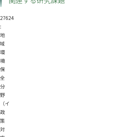
関連する研究課題
27624
:
地
域
環
境
保
全
分
野
（イ
政
策
対