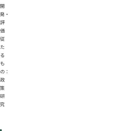
開
発・
評
価
従
た
る
も
の：
政
策
研
究