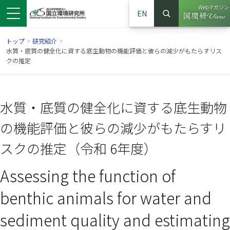
Webマガジン
EN
検索
（別ウイン
サイト内検索
トップ
>
研究紹介
>
水質・底質の健全化に資する底生動物の機能評価と彼らの減少がもたらすリス
クの推定
水質・底質の健全化に資する底生動物
の機能評価と彼らの減少がもたらすリ
スクの推定（令和 6年度）
Assessing the function of
ンドウで開きます）
ウインドウで開きます）
別ウインドウで開きます）
benthic animals for water and
sediment quality and estimating