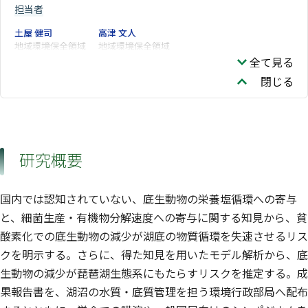
担当者
土屋 健司
高津 文人
地域環境保全領域
地域環境保全領域
全て見る
閉じる
研究概要
国内では認知されていない、底生動物の栄養塩循環への寄与
と、細菌生産・有機物分解速度への寄与に関する知見から、貧
酸素化での底生動物の減少が湖底の物質循環を失速させるリス
クを明示する。さらに、得た知見を用いたモデル解析から、底
生動物の減少が琵琶湖生態系にもたらすリスクを推定する。成
果報告書を、湖沼の水質・底質管理を担う環境行政部局へ配布