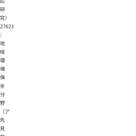
応
研
究）
27623
:
地
域
環
境
保
全
分
野
（ア
先
見