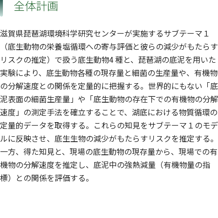
全体計画
滋賀県琵琶湖環境科学研究センターが実施するサブテーマ１
（底生動物の栄養塩循環への寄与評価と彼らの減少がもたらす
リスクの推定）で扱う底生動物4 種と、琵琶湖の底泥を用いた
実験により、底生動物各種の現存量と細菌の生産量や、有機物
の分解速度との関係を定量的に把握する。世界的にもない「底
泥表面の細菌生産量」や「底生動物の存在下での有機物の分解
速度」の測定手法を確立することで、湖底における物質循環の
定量的データを取得する。これらの知見をサブテーマ１のモデ
ルに反映させ、底生生物の減少がもたらすリスクを推定する。
一方、得た知見と、現場の底生動物の現存量から、現場での有
機物の分解速度を推定し、底泥中の強熱減量（有機物量の指
標）との関係を評価する。