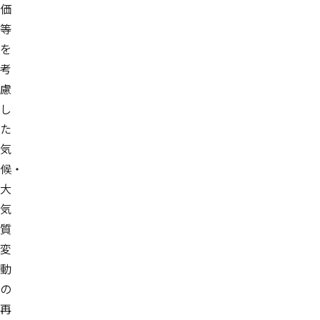
価
等
を
考
慮
し
た
気
候・
大
気
質
変
動
の
再