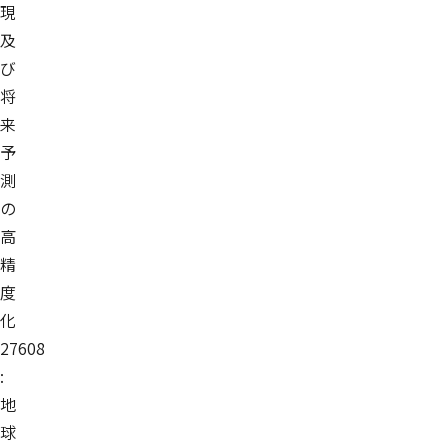
現
及
び
将
来
予
測
の
高
精
度
化
27608
:
地
球