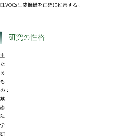
ELVOCs生成機構を正確に推察する。
研究の性格
主
た
る
も
の：
基
礎
科
学
研