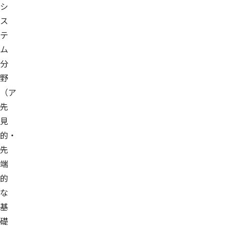
シ
ス
テ
ム
分
野
（ア
先
見
的・
先
端
的
な
基
礎