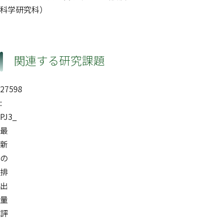
科学研究科）
関連する研究課題
27598
:
PJ3_
最
新
の
排
出
量
評