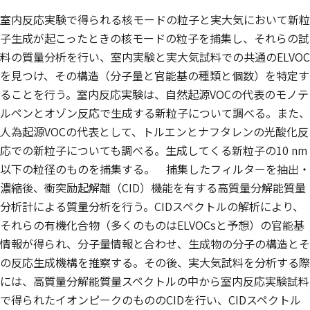
室内反応実験で得られる核モードの粒子と実大気において新粒
子生成が起こったときの核モードの粒子を捕集し、それらの試
料の質量分析を行い、室内実験と実大気試料での共通のELVOC
を見つけ、その構造（分子量と官能基の種類と個数）を特定す
ることを行う。室内反応実験は、自然起源VOCの代表のモノテ
ルペンとオゾン反応で生成する新粒子について調べる。また、
人為起源VOCの代表として、トルエンとナフタレンの光酸化反
応での新粒子についても調べる。生成してくる新粒子の10 nm
以下の粒径のものを捕集する。 捕集したフィルターを抽出・
濃縮後、衝突励起解離（CID）機能を有する高質量分解能質量
分析計による質量分析を行う。CIDスペクトルの解析により、
それらの有機化合物（多くのものはELVOCsと予想）の官能基
情報が得られ、分子量情報と合わせ、生成物の分子の構造とそ
の反応生成機構を推察する。その後、実大気試料を分析する際
には、高質量分解能質量スペクトルの中から室内反応実験試料
で得られたイオンピークのもののCIDを行い、CIDスペクトル