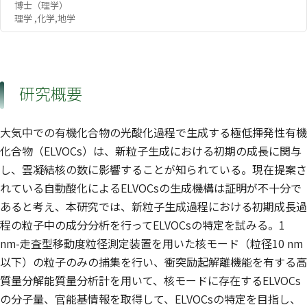
博士（理学）
理学 ,化学,地学
研究概要
大気中での有機化合物の光酸化過程で生成する極低揮発性有機
化合物（ELVOCs）は、新粒子生成における初期の成長に関与
し、雲凝結核の数に影響することが知られている。現在提案さ
れている自動酸化によるELVOCsの生成機構は証明が不十分で
あると考え、本研究では、新粒子生成過程における初期成長過
程の粒子中の成分分析を行ってELVOCsの特定を試みる。1
nm-走査型移動度粒径測定装置を用いた核モード（粒径10 nm
以下）の粒子のみの捕集を行い、衝突励起解離機能を有する高
質量分解能質量分析計を用いて、核モードに存在するELVOCs
の分子量、官能基情報を取得して、ELVOCsの特定を目指し、