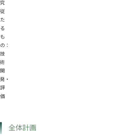
究
従
た
る
も
の：
技
術
開
発・
評
価
全体計画