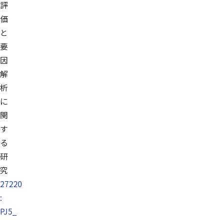
評
価
と
要
因
解
析
に
関
す
る
研
究
27220
:
PJ5_