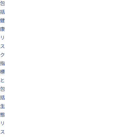
包
括
健
康
リ
ス
ク
指
標
と
包
括
生
態
リ
ス