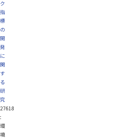
ク
指
標
の
開
発
に
関
す
る
研
究
27618
:
環
境