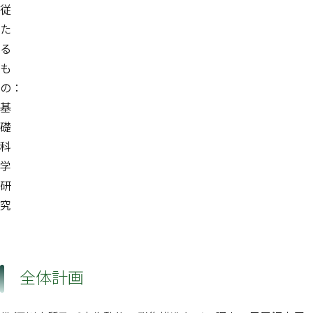
従
た
る
も
の：
基
礎
科
学
研
究
全体計画