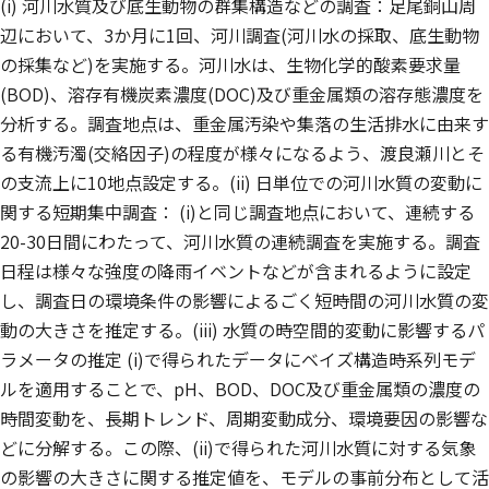
(i) 河川水質及び底生動物の群集構造などの調査：足尾銅山周
辺において、3か月に1回、河川調査(河川水の採取、底生動物
の採集など)を実施する。河川水は、生物化学的酸素要求量
(BOD)、溶存有機炭素濃度(DOC)及び重金属類の溶存態濃度を
分析する。調査地点は、重金属汚染や集落の生活排水に由来す
る有機汚濁(交絡因子)の程度が様々になるよう、渡良瀬川とそ
の支流上に10地点設定する。(ii) 日単位での河川水質の変動に
関する短期集中調査： (i)と同じ調査地点において、連続する
20-30日間にわたって、河川水質の連続調査を実施する。調査
日程は様々な強度の降雨イベントなどが含まれるように設定
し、調査日の環境条件の影響によるごく短時間の河川水質の変
動の大きさを推定する。(iii) 水質の時空間的変動に影響するパ
ラメータの推定 (i)で得られたデータにベイズ構造時系列モデ
ルを適用することで、pH、BOD、DOC及び重金属類の濃度の
時間変動を、長期トレンド、周期変動成分、環境要因の影響な
どに分解する。この際、(ii)で得られた河川水質に対する気象
の影響の大きさに関する推定値を、モデルの事前分布として活