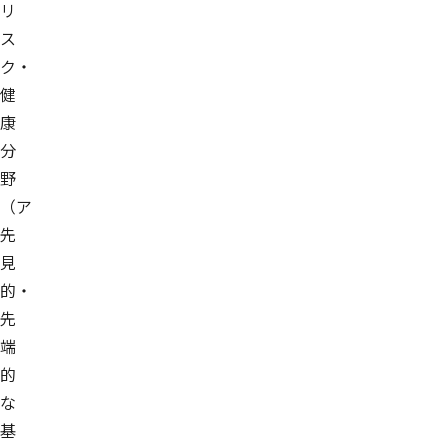
リ
ス
ク・
健
康
分
野
（ア
先
見
的・
先
端
的
な
基