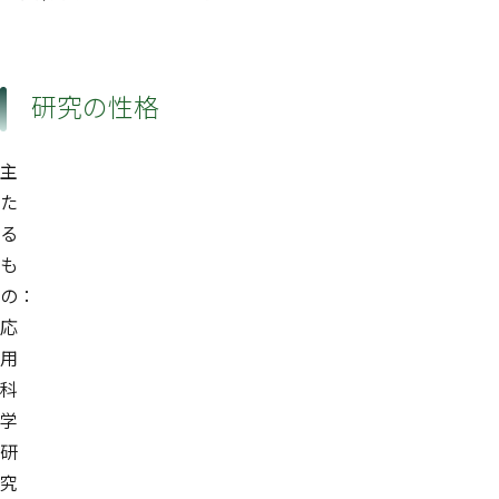
研究の性格
主
た
る
も
の：
応
用
科
学
研
究