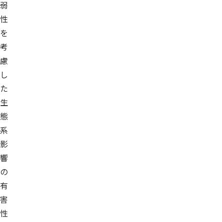
弱
性
を
考
慮
し
た
生
態
系
影
響
の
有
害
性