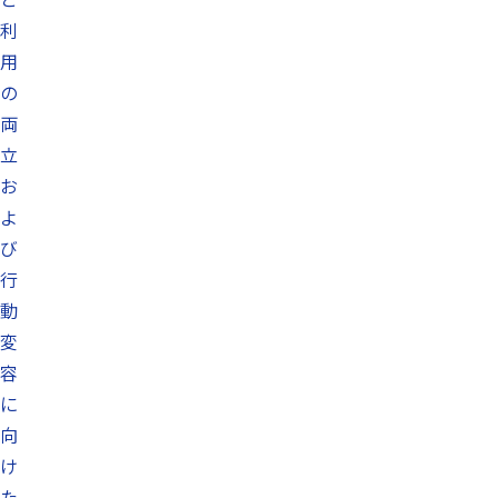
利
用
の
両
立
お
よ
び
行
動
変
容
に
向
け
た