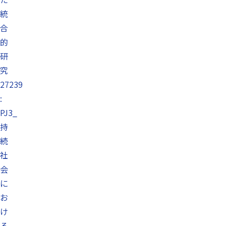
統
合
的
研
究
27239
:
PJ3_
持
続
社
会
に
お
け
る