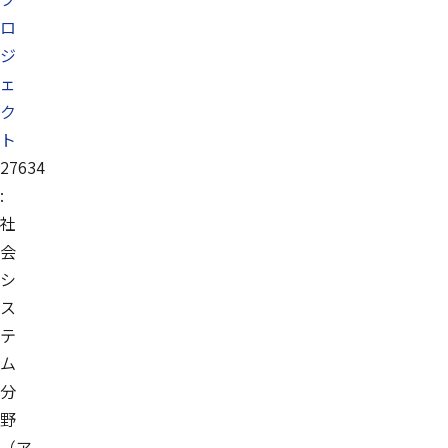
ロ
ジ
ェ
ク
ト
27634
:
社
会
シ
ス
テ
ム
分
野
（ア