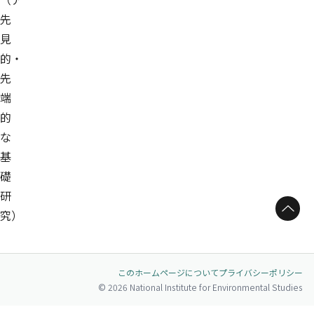
先
見
的・
先
端
的
な
基
礎
研
ページトップへ
究）
このホームページについて
プライバシーポリシー
© 2026 National Institute for Environmental Studies