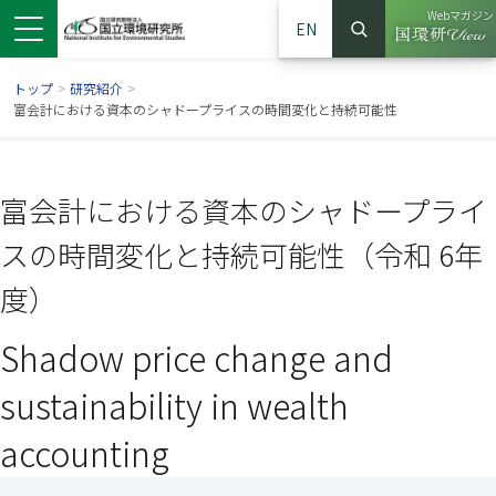
Webマガジン
EN
検索
（別ウイン
サイト内検索
トップ
>
研究紹介
>
富会計における資本のシャドープライスの時間変化と持続可能性
富会計における資本のシャドープライ
スの時間変化と持続可能性（令和 6年
度）
Shadow price change and
ンドウで開きます）
ウインドウで開きます）
別ウインドウで開きます）
sustainability in wealth
accounting