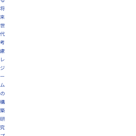
将
来
世
代
考
慮
レ
ジ
ー
ム
の
構
築
研
究
プ