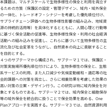
本課題は、マルチスケールで生物多様性の保全と利用を両立す
るための方策（保護区の設定・管理デザイン、域内・域外保全
の一体化、トレードオフ・シナジーを考慮した優先順位付け、
サプライチェーン評価への生物多様性影響の組み込み、地域資
源の持続的活用等）を具体化するとともに、人間心理と行動等
に基づく保全活動の促進等、生物多様性保全・利用の社会経済
活動への組み込みを促進し、これらに基づいて生物多様性の主
流化及び社会変革をうながし、自然資本の向上に貢献すること
を目的とする。
４つのサブテーマから構成され、サブテーマ１では、保護区・
対策実施場所優先順位付けにより、生物多様性の保全と、生態
系サービスの利用、また人口減少や気候変動緩和・適応等の社
会的課題への対策を両立し、さらに相乗効果を考慮した効果の
高い対策の立案・デザイン行う。この研究は特に域内保全を対
象とするものである。サブテーマ２では、域内保全と細胞保存
等の域外保全を統合的に扱うことで保全効果を高める、One
Planアプローチを実践する。サブテーマ３では、自然資源利用