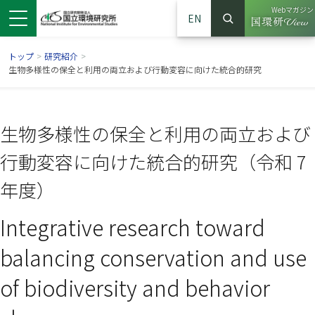
Webマガジン
EN
検索
（別ウイン
サイト内検索
トップ
>
研究紹介
>
生物多様性の保全と利用の両立および行動変容に向けた統合的研究
生物多様性の保全と利用の両立および
行動変容に向けた統合的研究（令和 7
年度）
Integrative research toward
ンドウで開きます）
ウインドウで開きます）
別ウインドウで開きます）
balancing conservation and use
of biodiversity and behavior