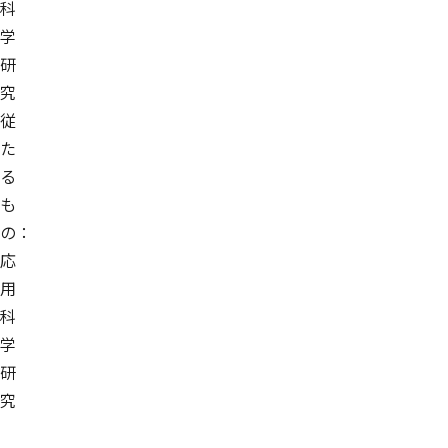
科
学
研
究
従
た
る
も
の：
応
用
科
学
研
究