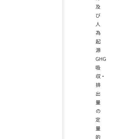
及
び
人
為
起
源
GHG
吸
収・
排
出
量
の
定
量
的