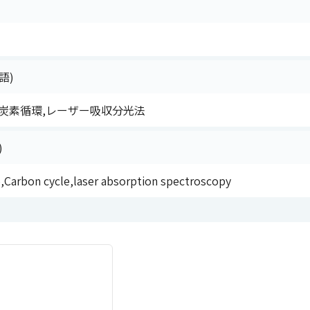
語)
炭素循環,レーザー吸収分光法
)
e,Carbon cycle,laser absorption spectroscopy