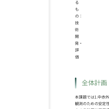
る
も
の：
技
術
開
発・
評
価
全体計画
本課題では1.中赤外
観測のための安定性