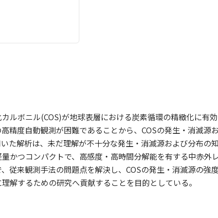
カルボニル(COS)が地球表層における炭素循環の精緻化に有
の高精度自動観測が困難であることから、COSの発生・消滅源
を用いた解析は、未だ理解が不十分な発生・消滅源および分布の
軽量かつコンパクトで、高感度・高時間分解能を有する中赤外
で、従来観測手法の問題点を解決し、COSの発生・消滅源の強
に理解するための研究へ貢献することを目的としている。