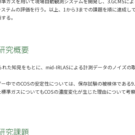
準ガスを用いて現場自動観測システムを開発し、3.GCMSに
ステムの評価を行う。以上、1から3までの課題を順に達成していく
築する。
研究概要
られた知見をもとに、mid-IRLASによる計測データのノイズの
ー中でのCOSの安定性については、保存試験の被検体である9.
た標準ガスについてもCOSの濃度変化が生じた理由について考
研究課題