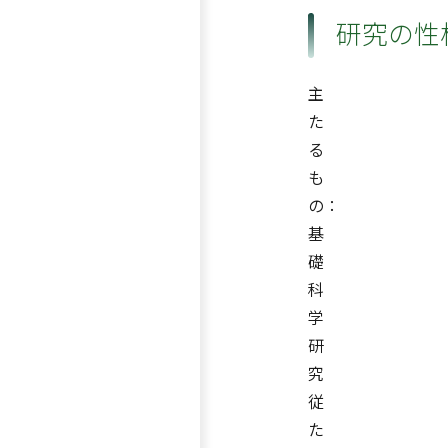
研究の性
主
た
る
も
の：
基
礎
科
学
研
究
従
た