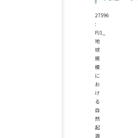
27596
:
PJ1_
地
球
規
模
に
お
け
る
自
然
起
源