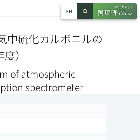
Webマガジン
EN
検索
（別ウインドウで
サイト内検索
気中硫化カルボニルの
年度）
em of atmospheric
rption spectrometer