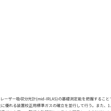
レーザー吸収分光計(mid-IRLAS)の基礎測定能を把握するこ
に優れる装置校正用標準ガスの確立を並行して行う。また、1.で計