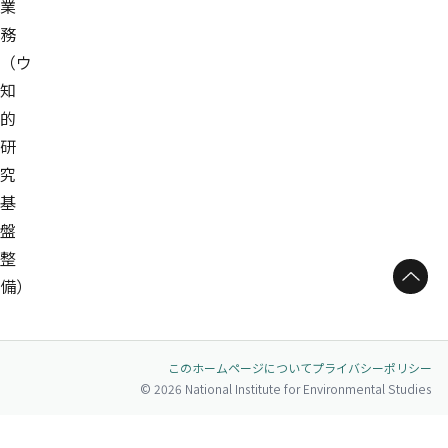
業
務
（ウ
知
的
研
究
基
盤
整
ページトップへ
備）
このホームページについて
プライバシーポリシー
© 2026 National Institute for Environmental Studies