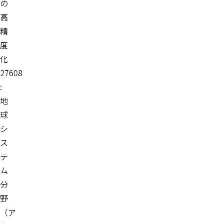
の
高
精
度
化
27608
:
地
球
シ
ス
テ
ム
分
野
（ア