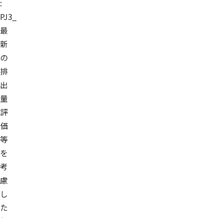
:
PJ3_
最
新
の
排
出
量
評
価
等
を
考
慮
し
た