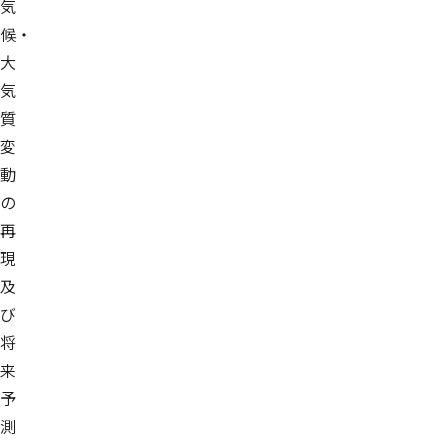
気
候・
大
気
質
変
動
の
再
現
及
び
将
来
予
測