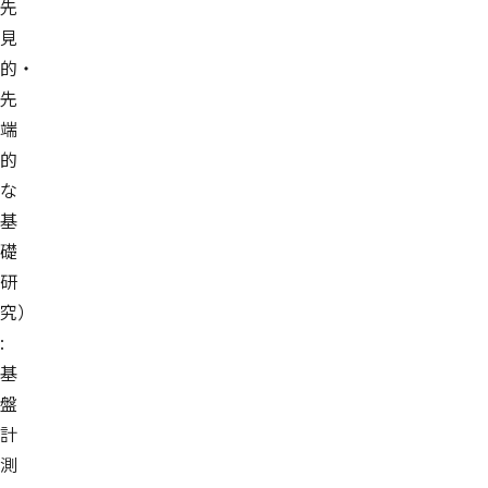
先
見
的・
先
端
的
な
基
礎
研
究）
:
基
盤
計
測