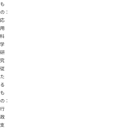
も
の：
応
用
科
学
研
究
従
た
る
も
の：
行
政
支