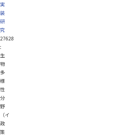
実
装
研
究
27628
:
生
物
多
様
性
分
野
（イ
政
策