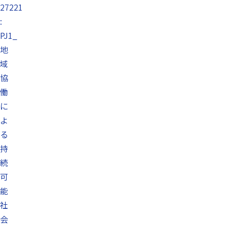
27221
:
PJ1_
地
域
協
働
に
よ
る
持
続
可
能
社
会