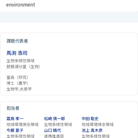
environment
課題代表者
馬渕 浩司
生物多様性領域
琵琶湖分室（生物）
室長（研究）
博士（農学）
生物学,水産学
担当者
霜鳥 孝一
松崎 慎一郎
中田 聡史
地域環境保全領域
生物多様性領域
地域環境保全領域
今藤 夏子
山口 晴代
池上 真木彦
生物多様性領域
連携推進部
生物多様性領域