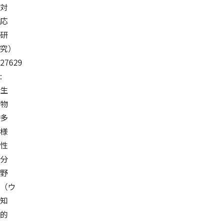
対
応
研
究）
27629
:
生
物
多
様
性
分
野
（ウ
知
的