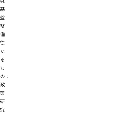
究
基
盤
整
備
従
た
る
も
の：
政
策
研
究