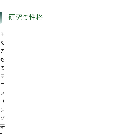
研究の性格
主
た
る
も
の：
モ
ニ
タ
リ
ン
グ・
研