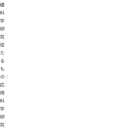
礎
科
学
研
究
従
た
る
も
の：
応
用
科
学
研
究