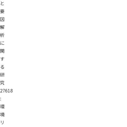
と
要
因
解
析
に
関
す
る
研
究
27618
:
環
境
リ