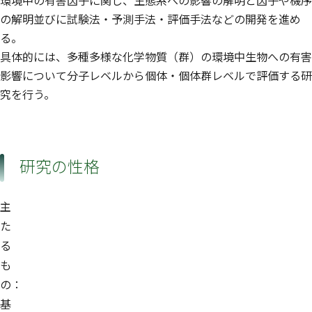
環境中の有害因子に関し、生態系への影響の解明と因子や機序
の解明並びに試験法・予測手法・評価手法などの開発を進め
る。
具体的には、多種多様な化学物質（群）の環境中生物への有害
影響について分子レベルから個体・個体群レベルで評価する研
究を行う。
研究の性格
主
た
る
も
の：
基