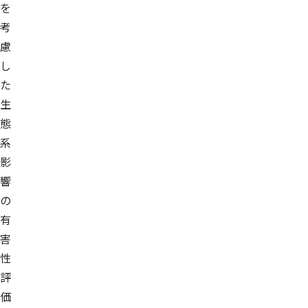
を
考
慮
し
た
生
態
系
影
響
の
有
害
性
評
価