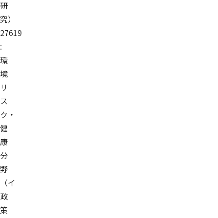
研
究）
27619
:
環
境
リ
ス
ク・
健
康
分
野
（イ
政
策