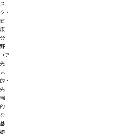
ス
ク・
健
康
分
野
（ア
先
見
的・
先
端
的
な
基
礎