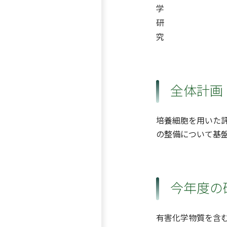
学
研
究
全体計画
培養細胞を用いた
の整備について基
今年度の
有害化学物質を含