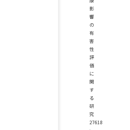
康
影
響
の
有
害
性
評
価
に
関
す
る
研
究
27618