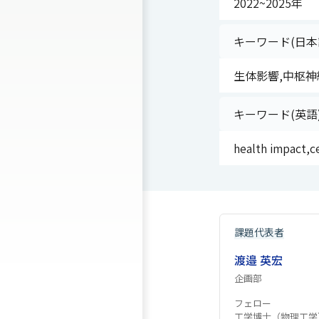
2022~2025年
キーワード(日本
生体影響,中枢神経系,
キーワード(英語
health impact,c
課題代表者
渡邉 英宏
企画部
フェロー
工学博士（物理工学