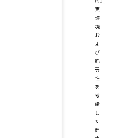
PJ1_
実
環
境
お
よ
び
脆
弱
性
を
考
慮
し
た
健