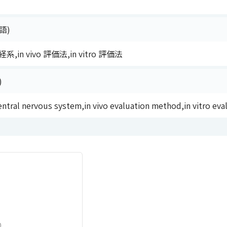
語)
in vivo 評価法,in vitro 評価法
)
entral nervous system,in vivo evaluation method,in vitro ev
）