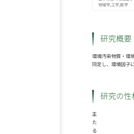
物理学,工学,医学
研究概要
環境汚染物質・環
同定し、環境因子
研究の性
主
た
る