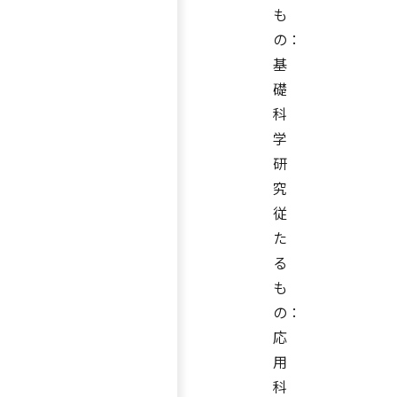
も
の：
基
礎
科
学
研
究
従
た
る
も
の：
応
用
科