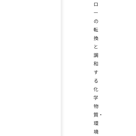
ロ
ー
の
転
換
と
調
和
す
る
化
学
物
質・
環
境