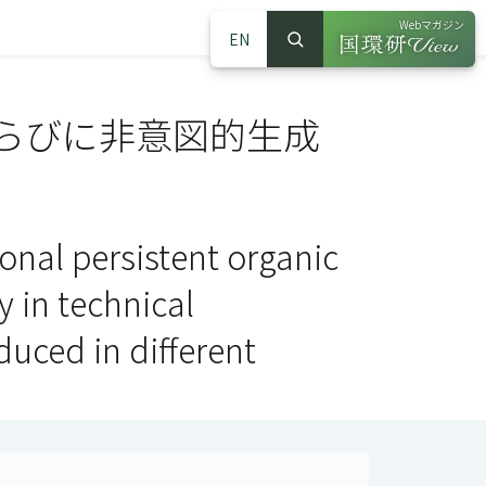
Webマガジン
EN
検索
（別ウインドウで
サイト内検索
らびに非意図的生成
onal persistent organic
y in technical
duced in different