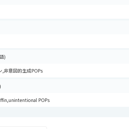
語)
,非意図的生成POPs
)
affin,unintentional POPs