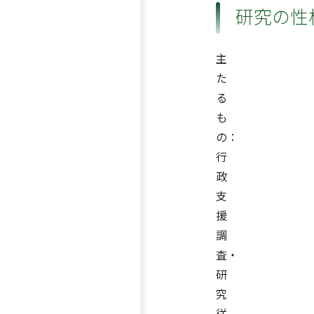
研究の性
主
た
る
も
の：
行
政
支
援
調
査・
研
究
従