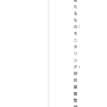
た
る
も
の：
モ
ニ
タ
リ
ン
グ・
研
究
基
盤
整
備