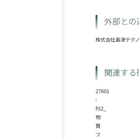
外部との
株式会社島津テク
関連する
27601
:
PJ2_
物
質
フ