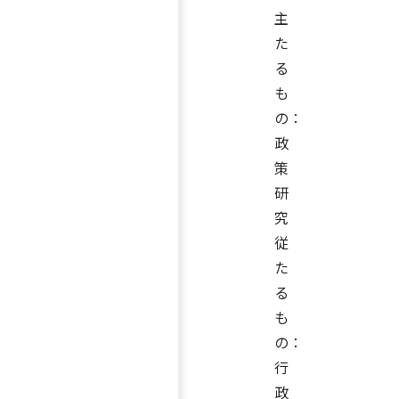
主
た
る
も
の：
政
策
研
究
従
た
る
も
の：
行
政