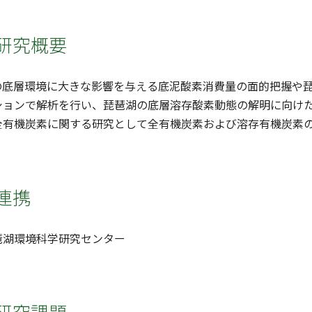
研究概要
の底層環境に大きな影響を与える底泥酸素消費量の面的把握や
ションで解析を行い、琵琶湖の底層溶存酸素動態の解明に向け
全有機炭素に関する研究として全有機炭素および溶存有機炭素
連携
琶湖環境科学研究センター
研究課題