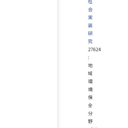
社
会
実
装
研
究
27624
:
地
域
環
境
保
全
分
野