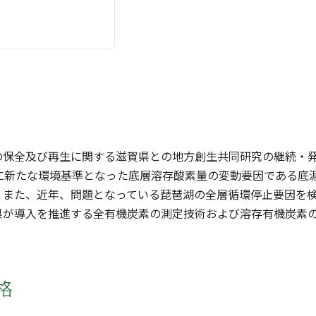
の保全及び再生に関する滋賀県との地方創生共同研究の継続・
年に新たな環境基準となった底層溶存酸素量の変動要因である底
。また、近年、問題となっている琵琶湖の全層循環停止要因を
県が導入を推進する全有機炭素の測定技術および溶存有機炭素
格