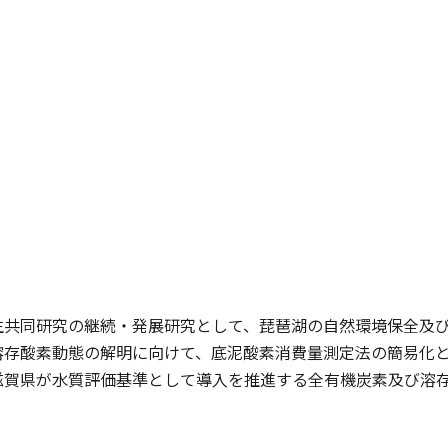
生共同研究の継続・発展研究として、琵琶湖の自然環境保全及
溶存酸素動態の解明に向けて、底泥酸素消費量測定法の簡易化
滋賀県が水質評価基準として導入を推進する全有機炭素及び溶
。