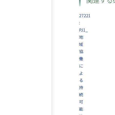
27221
:
PJ1_
地
域
協
働
に
よ
る
持
続
可
能