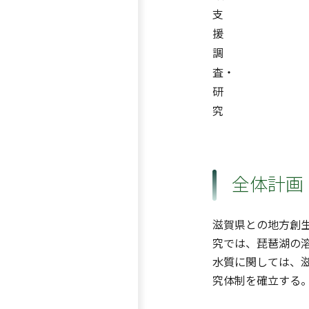
支
援
調
査・
研
究
全体計画
滋賀県との地方創
究では、琵琶湖の
水質に関しては、
究体制を確立する