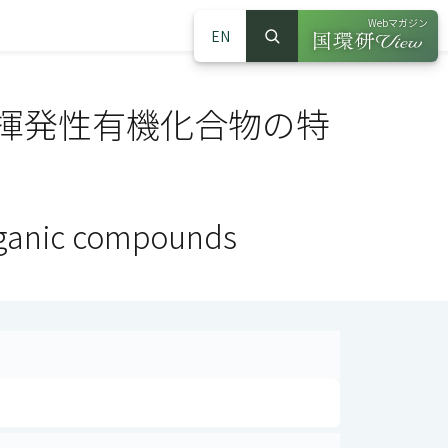
Webマガジン
EN
検索
（別ウインドウで
サイト内検索
揮発性有機化合物の特
 organic compounds