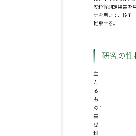
度粒径測定装置を用
計を用いて、核モー
推察する。
研究の性
主
た
る
も
の：
基
礎
科