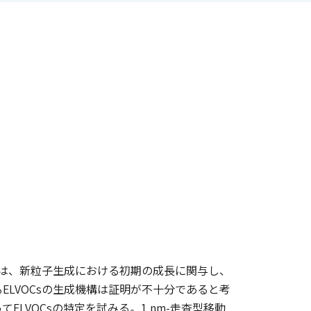
）は、新粒子生成における初期の成長に関与し、
LVOCsの生成機構は証明が不十分であると考
LVOCsの特定を試みる。1 nm-走査型移動