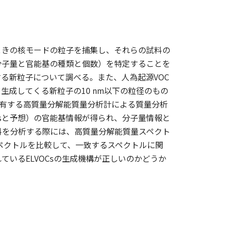
ときの核モードの粒子を捕集し、それらの試料の
分子量と官能基の種類と個数）を特定することを
る新粒子について調べる。また、人為起源VOC
成してくる新粒子の10 nm以下の粒径のもの
を有する高質量分解能質量分析計による質量分析
Csと予想）の官能基情報が得られ、分子量情報と
料を分析する際には、高質量分解能質量スペクト
スペクトルを比較して、一致するスペクトルに関
いるELVOCsの生成機構が正しいのかどうか