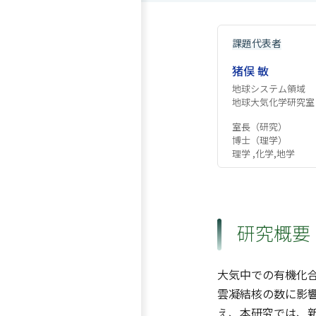
課題代表者
猪俣 敏
地球システム領域
地球大気化学研究室
室長（研究）
博士（理学）
理学 ,化学,地学
研究概要
大気中での有機化合
雲凝結核の数に影響
え、本研究では、新