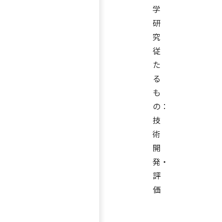
学
研
究
従
た
る
も
の：
技
術
開
発・
評
価