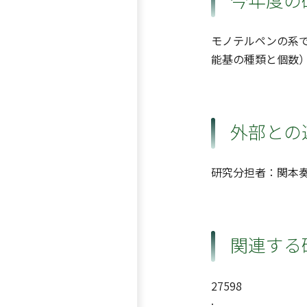
モノテルペンの系で
能基の種類と個数
外部との
研究分担者：関本
関連する
27598
: