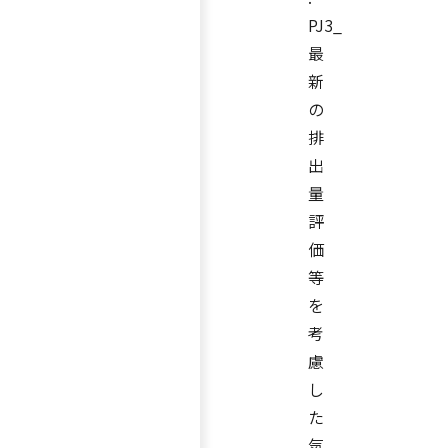
PJ3_
最
新
の
排
出
量
評
価
等
を
考
慮
し
た
気