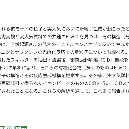
られる核モードの粒子と実大気において新粒子生成が起こった
内実験と実大気試料での共通のELVOCを見つけ、その構造（
は、自然起源VOCの代表のモノテルペンとオゾン反応で生成す
エンとナフタレンの光酸化反応での新粒子についても調べる。生
集したフィルターを抽出・濃縮後、衝突励起解離（CID）機能
クトルの解析により、それらの有機化合物（多くのものはELVO
分子の構造とその反応生成機構を推察する。その後、実大気試
実験試料で得られたイオンピークのもののCIDを行い、CID
されたことになる。これらの解析を通して、これまで報告されて
研究概要