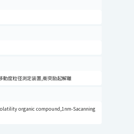
型移動度粒径測定装置,衝突励起解離
volatility organic compound,1nm-Sacanning