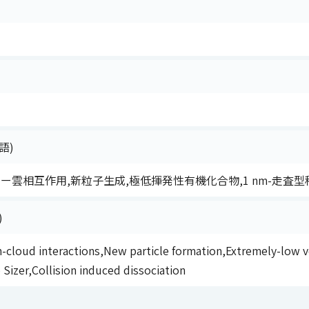
語)
ー雲相互作用,新粒子生成,極低揮発性有機化合物,1 nm-走査
)
n-cloud interactions,New particle formation,Extremely-low 
e Sizer,Collision induced dissociation