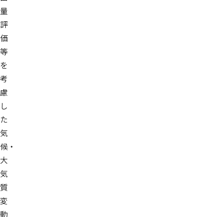
量
評
価
等
を
考
慮
し
た
気
候・
大
気
質
変
動