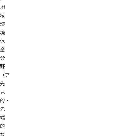
地
域
環
境
保
全
分
野
（ア
先
見
的・
先
端
的
な