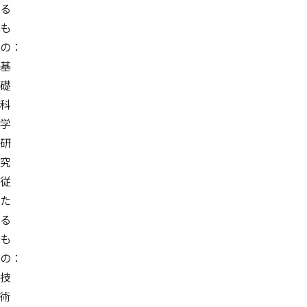
る
も
の：
基
礎
科
学
研
究
従
た
る
も
の：
技
術