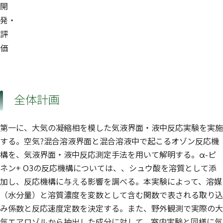
開
発・
評
価
全体計画
第一に、大気の凝縮相を模した気液界面・液中反応実験を実施
する。空気?混合溶液界面と混合溶液中で起こるオゾン反応機
構を、気液界面・液中反応測定手法を用いて解明する。α-ピ
ネン+ O3の反応機構については、、シュウ酸を溶質として添
加し、反応機構に与える影響を調べる。本実験によって、溶媒
（水分量）と溶質濃度を変数として含む関数で表される取り込
み係数と反応速度定数を決定する。また、野外観測で実際の大
気エアロゾルから抽出した成分に対して、室内実験と同様に気