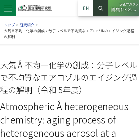
Webマガジン
EN
検索
（別ウイン
サイト内検索
トップ
>
研究紹介
>
大気Å不均一化学の創成：分子レベルで不均質なエアロゾルのエイジング過程
の解明
大気Å不均一化学の創成：分子レベル
で不均質なエアロゾルのエイジング過
程の解明（令和 5年度）
Atmospheric Å heterogeneous
ンドウで開きます）
ウインドウで開きます）
別ウインドウで開きます）
chemistry: aging process of
heterogeneous aerosol at a