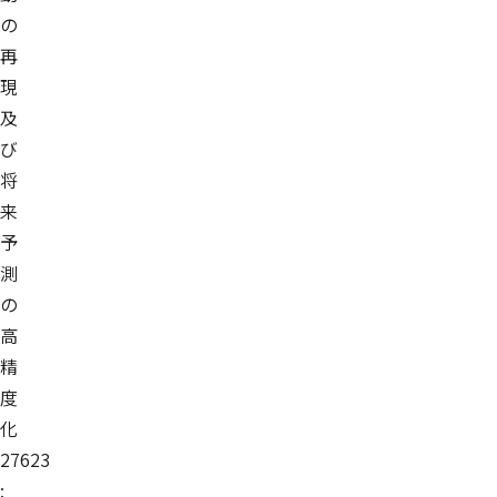
の
再
現
及
び
将
来
予
測
の
高
精
度
化
27623
: