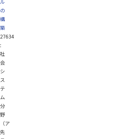
ル
の
構
築
27634
:
社
会
シ
ス
テ
ム
分
野
（ア
先