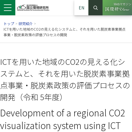
Webマガジン
EN
検索
（別ウイン
サイト内検索
トップ
>
研究紹介
>
ICTを用いた地域のCO2の見える化システムと、それを用いた脱炭素事業拠点
事業・脱炭素政策の評価プロセスの開発
ICTを用いた地域のCO2の見える化シ
ステムと、それを用いた脱炭素事業拠
点事業・脱炭素政策の評価プロセスの
開発（令和 5年度）
ンドウで開きます）
ウインドウで開きます）
別ウインドウで開きます）
Development of a regional CO2
visualization system using ICT