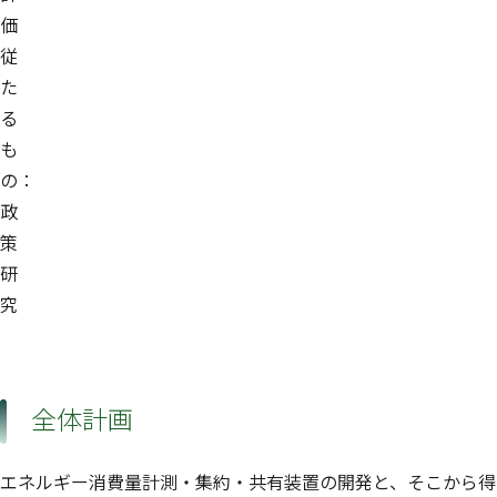
価
従
た
る
も
の：
政
策
研
究
全体計画
エネルギー消費量計測・集約・共有装置の開発と、そこから得