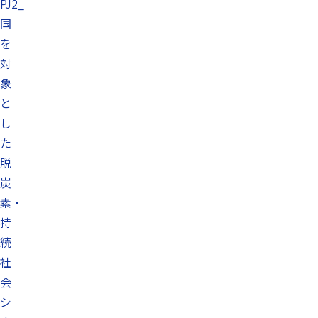
PJ2_
国
を
対
象
と
し
た
脱
炭
素・
持
続
社
会
シ