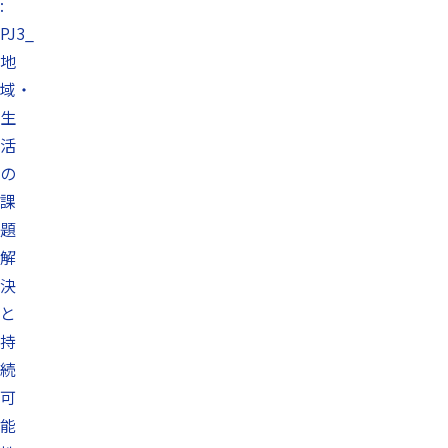
:
PJ3_
地
域・
生
活
の
課
題
解
決
と
持
続
可
能