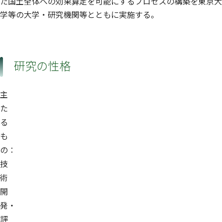
た国土全体への効果算定を可能にするプロセスの構築を東京大
学等の大学・研究機関等とともに実施する。
研究の性格
主
た
る
も
の：
技
術
開
発・
評