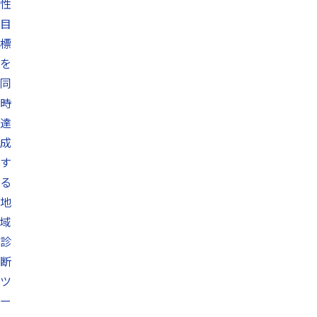
性
目
標
を
同
時
達
成
す
る
地
域
診
断
ツ
ー