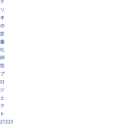
ナ
リ
オ
の
定
量
化
研
究
プ
ロ
ジ
ェ
ク
ト
27223