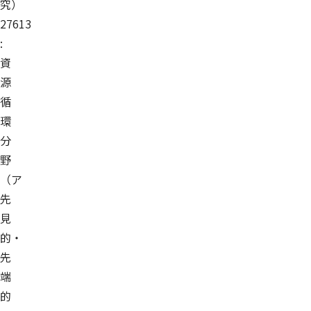
究）
27613
:
資
源
循
環
分
野
（ア
先
見
的・
先
端
的