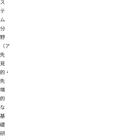
ス
テ
ム
分
野
（ア
先
見
的・
先
端
的
な
基
礎
研