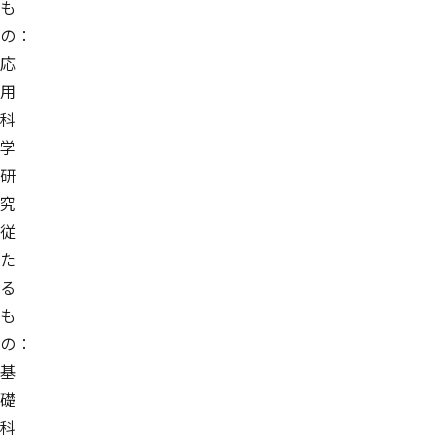
も
の：
応
用
科
学
研
究
従
た
る
も
の：
基
礎
科