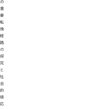
の
重
要
転
換
経
路
の
探
究
と
社
会
的
順
応