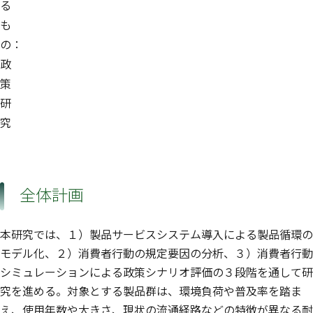
る
も
の：
政
策
研
究
全体計画
本研究では、１）製品サービスシステム導入による製品循環の
モデル化、２）消費者行動の規定要因の分析、３）消費者行動
シミュレーションによる政策シナリオ評価の３段階を通して研
究を進める。対象とする製品群は、環境負荷や普及率を踏ま
え、使用年数や大きさ、現状の流通経路などの特徴が異なる耐