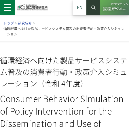
Webマガジン
EN
検索
（別ウイン
サイト内検索
トップ
>
研究紹介
>
循環経済へ向けた製品サービスシステム普及の消費者行動・政策介入シミュレ
ーション
循環経済へ向けた製品サービスシステ
ム普及の消費者行動・政策介入シミュ
レーション（令和 4年度）
Consumer Behavior Simulation
ンドウで開きます）
ウインドウで開きます）
別ウインドウで開きます）
of Policy Intervention for the
Dissemination and Use of