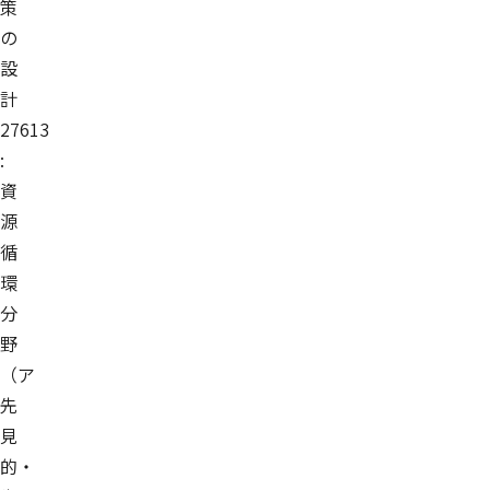
策
の
設
計
27613
:
資
源
循
環
分
野
（ア
先
見
的・