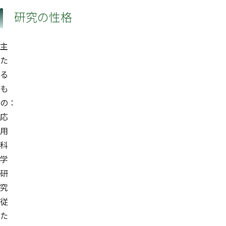
研究の性格
主
た
る
も
の：
応
用
科
学
研
究
従
た