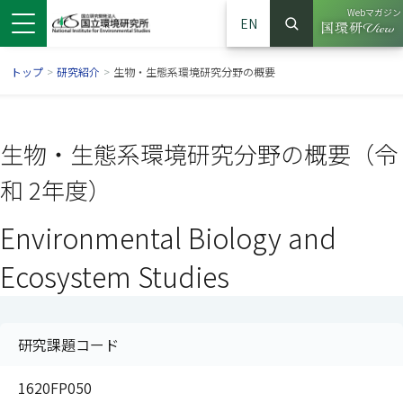
Webマガジン
EN
検索
（別ウイン
サイト内検索
トップ
>
研究紹介
>
生物・生態系環境研究分野の概要
生物・生態系環境研究分野の概要（令
和 2年度）
Environmental Biology and
Ecosystem Studies
ンドウで開きます）
ウインドウで開きます）
別ウインドウで開きます）
研究課題コード
1620FP050