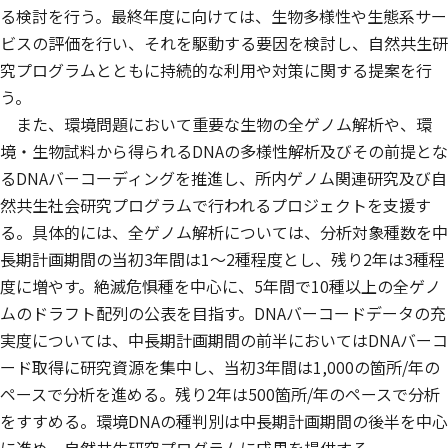
る検討を行う。最終年度に向けては、生物多様性や生態系サー
ビスの評価を行い、それを駆動する要因を検討し、自然共生研
究プログラムとともに持続的な利用や対策に関する提案を行
う。
また、環境問題において重要な生物の全ゲノム解析や、環
境・生物試料から得られるDNAの多様性解析及びその前提とな
るDNAバーコーディングを推進し、所内ゲノム関連研究及び自
然共生社会研究プログラムで行われるプロジェクトを支援す
る。具体的には、全ゲノム解析については、分析対象種数を中
長期計画期間の当初3年間は1〜2種程度とし、残り2年は3種程
度に増やす。絶滅危惧種を中心に、5年間で10種以上の全ゲノ
ムのドラフト配列の公表を目指す。DNAバーコードデータの充
実度については、中長期計画期間の前半においてはDNAバーコ
ード取得に研究資源を集中し、当初3年間は1,000の箇所/年の
ペースで分析を進める。残り2年は500箇所/年のペースで分析
をすすめる。環境DNAの種判別は中長期計画期間の後半を中心