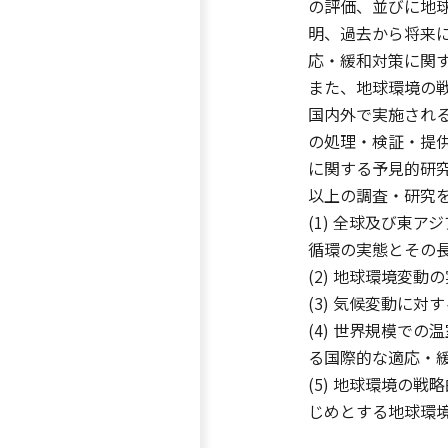
の評価、並びに地
明、過去から将来
応・緩和対策に関
また、地球環境の
国内外で実施され
の処理・検証・提
に関する予見的研
以上の調査・研究
(1) 全球及び東
循環の実態とその
(2) 地球環境変
(3) 気候変動に
(4) 世界規模で
る国際的な適応・
(5) 地球環境の
じめとする地球環