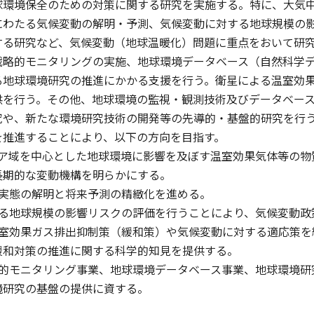
球環境保全のための対策に関する研究を実施する。特に、大気
にわたる気候変動の解明・予測、気候変動に対する地球規模の
する研究など、気候変動（地球温暖化）問題に重点をおいて研
戦略的モニタリングの実施、地球環境データベース（自然科学
る地球環境研究の推進にかかる支援を行う。衛星による温室効
供を行う。その他、地球環境の監視・観測技術及びデータベー
究や、新たな環境研究技術の開発等の先導的・基盤的研究を行
を推進することにより、以下の方向を目指す。
アジア域を中心とした地球環境に影響を及ぼす温室効果気体等の
長期的な変動機構を明らかにする。
動の実態の解明と将来予測の精緻化を進める。
対する地球規模の影響リスクの評価を行うことにより、気候変動
の温室効果ガス排出抑制策（緩和策）や気候変動に対する適応策
緩和対策の推進に関する科学的知見を提供する。
戦略的モニタリング事業、地球環境データベース事業、地球環境
境研究の基盤の提供に資する。