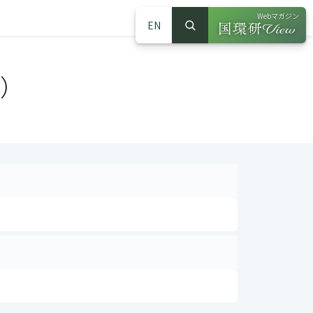
Webマガジン
EN
検索
（別ウインドウで
サイト内検索
度）