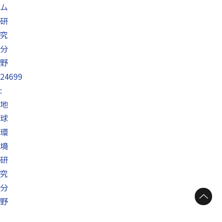
ム
研
究
分
野
24699
:
地
球
環
境
研
究
分
ページトップへ
野