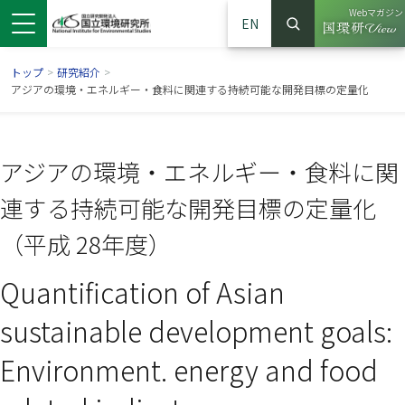
Webマガジン
EN
検索
（別ウイン
サイト内検索
トップ
>
研究紹介
>
アジアの環境・エネルギー・食料に関連する持続可能な開発目標の定量化
アジアの環境・エネルギー・食料に関
連する持続可能な開発目標の定量化
（平成 28年度）
Quantification of Asian
ンドウで開きます）
ウインドウで開きます）
別ウインドウで開きます）
sustainable development goals:
Environment. energy and food