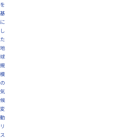
を
基
に
し
た
地
球
規
模
の
気
候
変
動
リ
ス