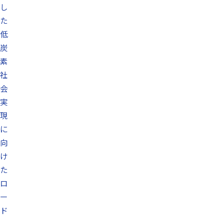
し
た
低
炭
素
社
会
実
現
に
向
け
た
ロ
ー
ド