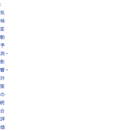
:
気
候
変
動
予
測・
影
響・
対
策
の
統
合
評
価