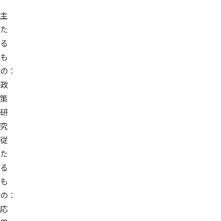
主
た
る
も
の：
政
策
研
究
従
た
る
も
の：
応