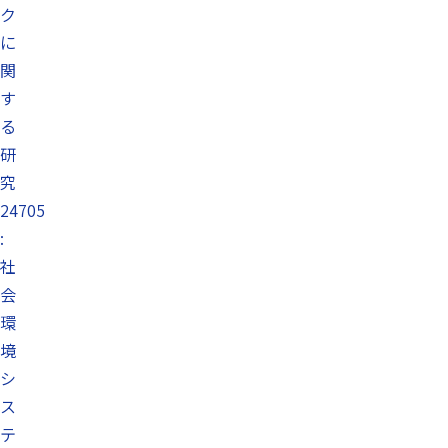
ク
に
関
す
る
研
究
24705
:
社
会
環
境
シ
ス
テ