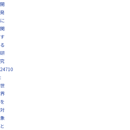
開
発
に
関
す
る
研
究
24710
:
世
界
を
対
象
と