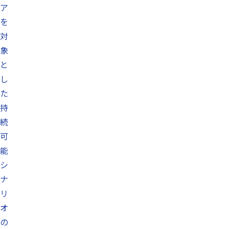
ア
を
対
象
と
し
た
持
続
可
能
シ
ナ
リ
オ
の