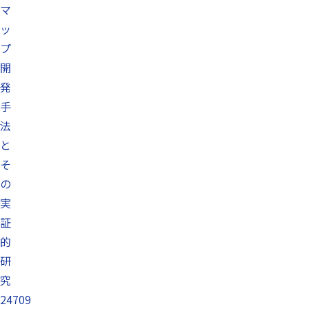
マ
ッ
プ
開
発
手
法
と
そ
の
実
証
的
研
究
24709