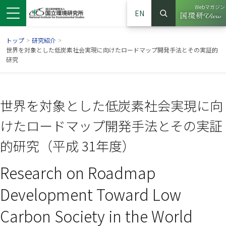
Webマガジン
EN
検索
（別ウイン
サイト内検索
トップ
>
研究紹介
>
世界を対象とした低炭素社会実現に向けたロードマップ開発手法とその実証的
研究
世界を対象とした低炭素社会実現に向
けたロードマップ開発手法とその実証
的研究（平成 31年度）
Research on Roadmap
ンドウで開きます）
ウインドウで開きます）
別ウインドウで開きます）
Development Toward Low
Carbon Society in the World