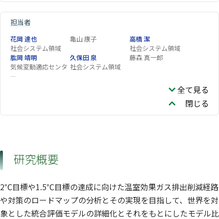
担当者
花岡 達也
亀山 康子
高橋 潔
社会システム領域
社会システム領域
肱岡 靖明
久保田 泉
藤森 真一郎
気候変動適応センタ
社会システム領域
ー
長谷川 知子
芦名 秀一
Liu Jingyu
全て見る
社会システム領域
閉じる
SU Xuanming
ZHANG Runsen
山口 臨太郎
社会システム領域
Silva Herran Diego
社会システム領域
研究概要
2℃目標や1.5℃目標の達成に向けた温室効果ガス排出削減経路
や対策のロードマップの分析とその実現を目指して、世界を対
象とした統合評価モデルの詳細化とそれをもとにしたモデル比