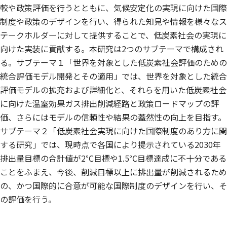
較や政策評価を行うとともに、気候安定化の実現に向けた国際
制度や政策のデザインを行い、得られた知見や情報を様々なス
テークホルダーに対して提供することで、低炭素社会の実現に
向けた実装に貢献する。本研究は2つのサブテーマで構成され
る。サブテーマ１「世界を対象とした低炭素社会評価のための
統合評価モデル開発とその適用」では、世界を対象とした統合
評価モデルの拡充および詳細化と、それらを用いた低炭素社会
に向けた温室効果ガス排出削減経路と政策ロードマップの評
価、さらにはモデルの信頼性や結果の蓋然性の向上を目指す。
サブテーマ２「低炭素社会実現に向けた国際制度のあり方に関
する研究」では、現時点で各国により提示されている2030年
排出量目標の合計値が2℃目標や1.5℃目標達成に不十分である
ことをふまえ、今後、削減目標以上に排出量が削減されるため
の、かつ国際的に合意が可能な国際制度のデザインを行い、そ
の評価を行う。