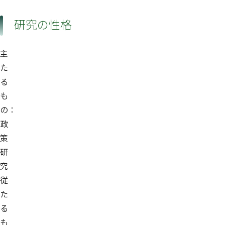
研究の性格
主
た
る
も
の：
政
策
研
究
従
た
る
も