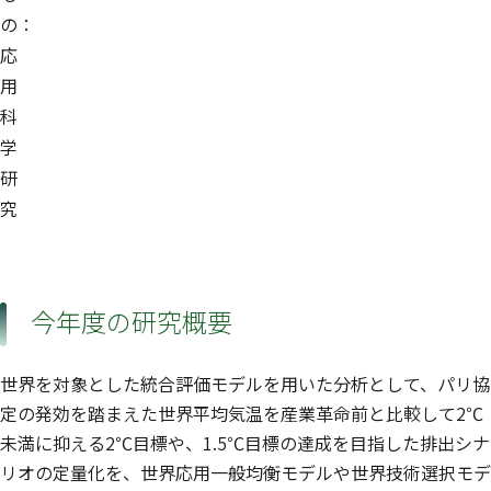
の：
応
用
科
学
研
究
今年度の研究概要
世界を対象とした統合評価モデルを用いた分析として、パリ協
定の発効を踏まえた世界平均気温を産業革命前と比較して2℃
未満に抑える2℃目標や、1.5℃目標の達成を目指した排出シナ
リオの定量化を、世界応用一般均衡モデルや世界技術選択モデ