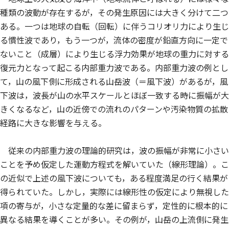
種類の波動が存在するが，その発生原因には大きく分けて二つ
ある。一つは地球の自転（回転）に伴うコリオリ力により生じ
る慣性波であり，もう一つが，流体の密度が鉛直方向に一定で
ないこと（成層）により生じる浮力効果が地球の重力に対する
復元力となって起こる内部重力波である。内部重力波の例とし
て，山の風下側に形成される山岳波（＝風下波）があるが，風
下波は，波長が山の水平スケールとほぼ一致する時に振幅が大
きくなるなど，山の近傍での流れのパターンや汚染物質の拡散
経路に大きな影響を与える。
従来の内部重力波の理論的研究は，波の振幅が非常に小さい
ことを予め仮定した運動方程式を解いていた（線形理論）。こ
の近似で上述の風下波についても，ある程度満足の行く結果が
得られていた。しかし，実際には線形性の仮定により無視した
項の寄与が，小さな定量的な差に留まらず，定性的に根本的に
異なる結果を導くことが多い。その例が，山岳の上流側に発生