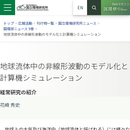
Webマガジン
EN
検索
（別ウイン
サイト内検索
トップ
>
広報活動
>
刊行物一覧
>
国立環境研究所ニュース
>
国環研ニュース 9巻
>
地球流体中の非線形波動のモデル化と計算機シミュレーション
地球流体中の非線形波動のモデル化と
計算機シミュレーション
経常研究の紹介
ンドウで開きます）
ウインドウで開きます）
別ウインドウで開きます）
花崎 秀史
地球上の大気及び海洋中（地球流体と呼ばれる）には様々な