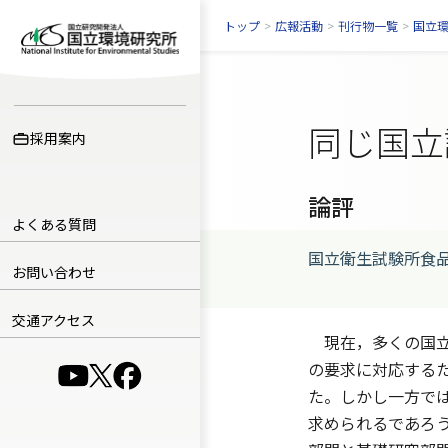
トップ
>
広報活動
>
刊行物一覧
>
国立
同じ国立
採用案内
論評
よくある質問
国立衛生試験所食品
お問い合わせ
交通アクセス
現在，多くの国立
の要求に対応する
（別ウインドウで開きます）
（別ウインドウで開きます）
（別ウインドウで開きます）
た。しかし一方で
求められるであろ