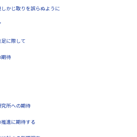
但しかじ取りを誤らぬように
”
発足に際して
の期待
研究所への期待
の推進に期待する