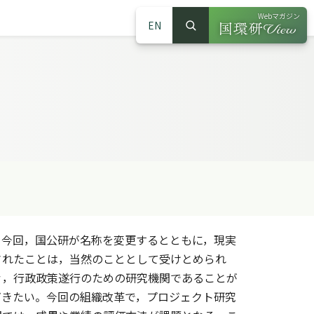
Webマガジン
EN
検索
（別ウインドウで
サイト内検索
今回，国公研が名称を変更するとともに，現実
されたことは，当然のこととして受けとめられ
々，行政政策遂行のための研究機関であることが
だきたい。今回の組織改革で，プロジェクト研究