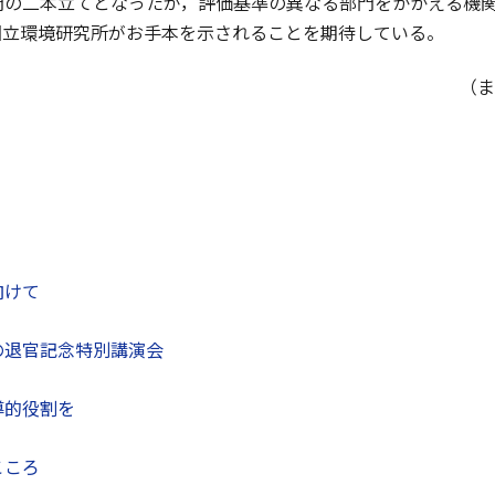
門の二本立てとなったが，評価基準の異なる部門をかかえる機
国立環境研究所がお手本を示されることを期待している。
（ま
向けて
の退官記念特別講演会
導的役割を
こころ