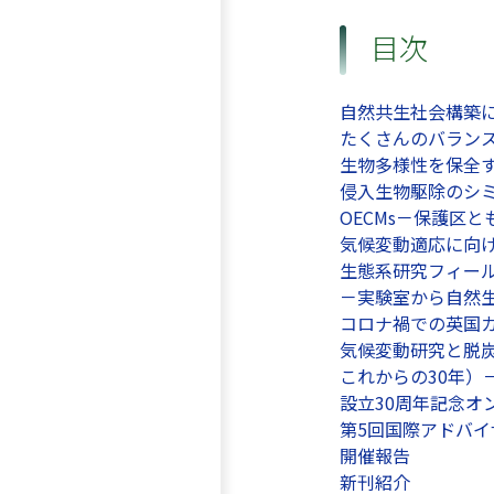
目次
自然共生社会構築
たくさんのバラン
生物多様性を保全
侵入生物駆除のシ
OECMs－保護区
気候変動適応に向
生態系研究フィー
－実験室から自然
コロナ禍での英国
気候変動研究と脱炭
これからの30年）
設立30周年記念オ
第5回国際アドバ
開催報告
新刊紹介