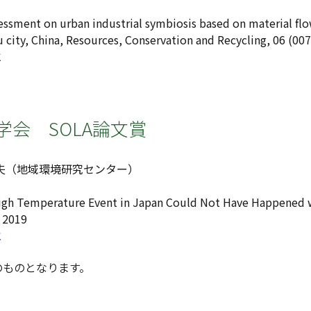
essment on urban industrial symbiosis based on material fl
u city, China, Resources, Conservation and Recycling, 06 (007
と
学会 SOLA論文賞
秀夫（地域環境研究センター）
igh Temperature Event in Japan Could Not Have Happened
, 2019
と
のものとなります。