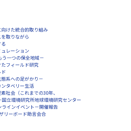
に向けた統合的取り組み
スを取りながら
する
ミュレーション
ともう一つの保全地域－
けたフィールド研究
ルド
生態系への足がかり－
カンタベリー生活
素社会（これまでの30年、
－国立環境研究所地球環境研究センター
ンラインイベント－開催報告
イザリーボード助言会合