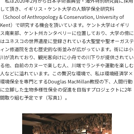
私は2020年2月から日本学術振興会・海外特別研究員に採用
して頂き、イギリス・ケント大学の人類学保全研究科
（School of Anthropology & Conservation, University of
Kent）で研究する機会を頂いています。ケント大学はイギリ
ス南東部、ケント州カンタベリーに位置しており、大学の傍に
はユネスコの世界遺産に登録されている大聖堂や聖オーガステ
ィン修道院を含む歴史的な街並みが広がっています。街には小
川が流れており、観光客向けに小舟での川下りが提供されてい
る他、自前のカヌーで楽しむ人、川端でランチや運動を楽しむ
人などに溢れています。この贅沢な環境で、私は環境経済学×
環境保全を専門とするDouglas MacMillan教授の下、人間行動
に立脚した生物多様性保全の促進を目指すプロジェクトに2年
間取り組む予定です（写真1）。