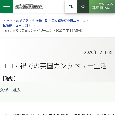
Webマガジン
EN
検索
（別ウイン
サイト内検索
トップ
>
広報活動
>
刊行物一覧
>
国立環境研究所ニュース
>
国環研ニュース 39巻
>
コロナ禍での英国カンタベリー生活（2020年度 39巻5号）
2020年12月28日
コロナ禍での英国カンタベリー生活
【随想】
久保 雄広
ンドウで開きます）
ウインドウで開きます）
別ウインドウで開きます）