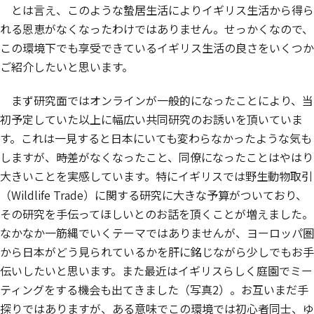
とは言え、このような蟄居生活によりイギリス生活から得ら
れる恩恵がなくなったわけではありません。せっかくなので、
この環境下でも享受できているイギリス生活の良さをいくつか
ご紹介したいと思います。
まず研究面ではオンラインが一般的になったことにより、当
初予定していた以上に幅広い共同研究のお誘いを頂いていま
す。これは一見すると日本にいても変わらなかったような気も
しますが、時差がなくなったこと、同僚になったことはやはり
大きいことを実感しています。特にイギリスでは野生動物取引
（Wildlife Trade）に関する研究に大きな予算がついており、
その研究を手伝ってほしいとのお話を頂くことが増えました。
なかなか一筋縄でいくテーマではありませんが、ヨーロッパ圏
から日本がどう見られているかを肝に銘じながら少しでもお手
伝いしたいと思います。また最近はイギリスらしく庭園でミー
ティングをする機会も出てきました（写真2）。お互いまだ手
探りではありますが、ある意味でこの環境では初心者同士、ゆ