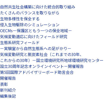
自然共生社会構築に向けた統合的取り組み
たくさんのバランスを取りながら
生物多様性を保全する
侵入生物駆除のシミュレーション
OECMs－保護区ともう一つの保全地域－
気候変動適応に向けたフィールド研究
生態系研究フィールド
－実験室から自然生態系への足がかり－
気候変動研究と脱炭素社会（これまでの30年、
これからの30年）－国立環境研究所地球環境研究センター
設立30周年記念オンラインイベント－開催報告
第5回国際アドバイザリーボード助言会合
開催報告
表彰
新刊紹介
編集後記