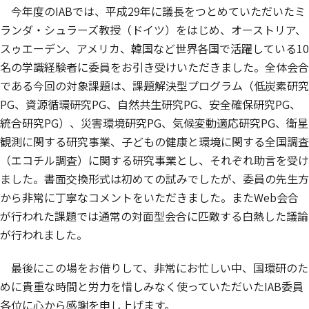
今年度のIABでは、平成29年に議長をつとめていただいたミ
ランダ・シュラーズ教授（ドイツ）をはじめ、オーストリア、
スゥエーデン、アメリカ、韓国など世界各国で活躍している10
名の学識経験者に委員をお引き受けいただきました。全体会合
である今回の対象課題は、課題解決型プログラム（低炭素研究
PG、資源循環研究PG、自然共生研究PG、安全確保研究PG、
統合研究PG）、災害環境研究PG、気候変動適応研究PG、衛星
観測に関する研究事業、子どもの健康と環境に関する全国調査
（エコチル調査）に関する研究事業とし、それぞれ助言を受け
ました。書面交換形式は初めての試みでしたが、委員の先生方
から非常に丁寧なコメントをいただきました。またWeb会合
が行われた課題では通常の対面型会合に匹敵する白熱した議論
が行われました。
最後にこの場をお借りして、非常にお忙しい中、国環研のた
めに貴重な時間と労力を惜しみなく使っていただいたIAB委員
各位に心から感謝を申し上げます。