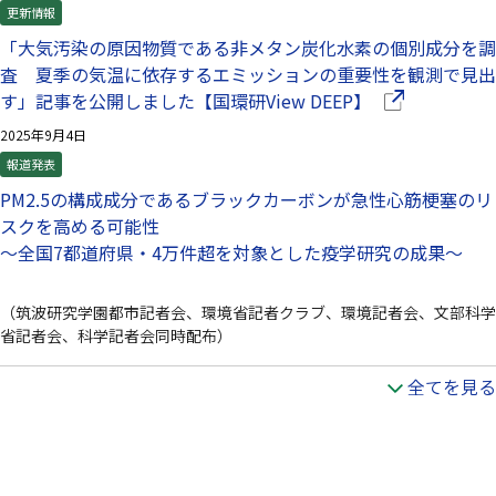
更新情報
「大気汚染の原因物質である非メタン炭化水素の個別成分を調
査 夏季の気温に依存するエミッションの重要性を観測で見出
（別ウインドウ
す」記事を公開しました【国環研View DEEP】
2025年9月4日
報道発表
PM2.5の構成成分であるブラックカーボンが急性心筋梗塞のリ
スクを高める可能性
～全国7都道府県・4万件超を対象とした疫学研究の成果～
（筑波研究学園都市記者会、環境省記者クラブ、環境記者会、文部科学
省記者会、科学記者会同時配布）
全てを見る