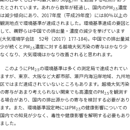
たとされています。あれから数年が経過し、国内のPM
濃度
2.5
は減少傾向にあり、2017年度（平成29年度）には80％以上の
観測地点で環境基準が達成されました。環境基準達成の要因と
して、鵜野らは中国での排出量・濃度の減少を挙げています
(大気環境学会誌 52号（2017）177-184)。中国での排出量減
少が続くとPM
濃度に対する越境大気汚染の寄与はかなり少
2.5
なくなり、大気環境はかなり改善されると思われます。
このようにPM
の環境基準は多くの測定局で達成されてい
2.5
ますが、東京、大阪など大都市部、瀬戸内海沿岸地域、九州地
区ではまだ達成されていないところもあります。越境大気汚染
の寄与があまり考えられない関東でも高濃度のPM
を観測す
2.5
る場合があり、国内の排出源からの寄与を検討する必要があり
ます。また、環境基準設定時にはPM
の健康影響についての
2.5
国内での知見が少なく、毒性や健康影響を解明する必要もあり
ました。