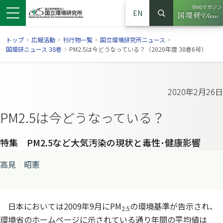
Webマガジン
EN
検索
（別ウイン
サイト内検索
トップ
>
広報活動
>
刊行物一覧
>
国立環境研究所ニュース
>
国環研ニュース 38巻
>
PM2.5は今どうなっている？（2020年度 38巻6号）
2020年2月26日
PM2.5は今どうなっている？
特集 PM2.5など大気汚染の現状と毒性･健康影響
高見 昭憲
ンドウで開きます）
ウインドウで開きます）
別ウインドウで開きます）
日本においては2009年9月にPM
の環境基準が告示され、
2.5
環境省のホームページに示されている通り年間の平均値は