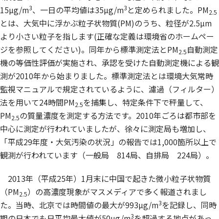
3
3
15µg/m
、一日の平均値は35µg/m
と定められました。PM
2.5
とは、大気中に浮かぶ粒子状物質(PM)のうち、粒径が2.5µm
より小さい粒子を指します(正確な定義は環境省のホームペー
ジを参照してください)。同年から標準測定法とPM
自動測定
2.5
機の等価性評価が実施され、承認を受けた自動測定機による観
測が2010年から始まりました。標準測定法とは環境大気常時
監視マニュアルで規定されているように、濾過（フィルター）
法を用いて24時間PM
を捕集し、特定条件下で秤量して、
2.5
PM
の質量濃度を測定する方法です。2010年ごろは都市部を
2.5
中心に測定が行われていましたが、徐々に測定局も増加し、
「平成29年度・大気汚染の状況」の報告では1,000箇所以上で
観測が行われています（一般局 814局、自排局 224局）。
2013年（平成25年）1月末に中国で起きた微小粒子状物質
（PM
）の高濃度現象がマスメディアで多く報道されまし
2.5
3
た。当時、北京では時間値の最大が993µg/m
を記録し、同時
3
期の日本でも日平均最大値が50µg/m
を超過する地点があっ