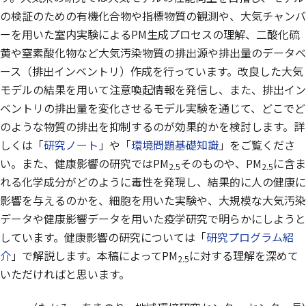
の検証のための有機化合物や指標物質の観測や、大気チャンバ
ーを用いた室内実験によるPM生成プロセスの理解、二酸化硫
黄や窒素酸化物など大気汚染物質の排出源や排出量のデータベ
ース（排出インベントリ）作成を行っています。改良した大気
モデルの結果を用いて注意喚起情報を発信し、また、排出イン
ベントリの排出量を変化させるモデル実験を通じて、どこでど
のような物質の排出を抑制するのが効果的かを検討します。詳
しくは「
研究ノート
」や「
環境問題基礎知識
」をご覧くださ
い。また、健康影響の研究ではPM
そのものや、PM
に含ま
2.5
2.5
れる化学成分がどのように毒性を発現し、結果的に人の健康に
影響を与えるのかを、細胞を用いた実験や、大規模な大気汚染
データや健康影響データを用いた疫学研究で明らかにしようと
しています。健康影響の研究については「
研究プログラム紹
介
」で解説します。本稿によってPM
に対する理解を深めて
2.5
いただければと思います。