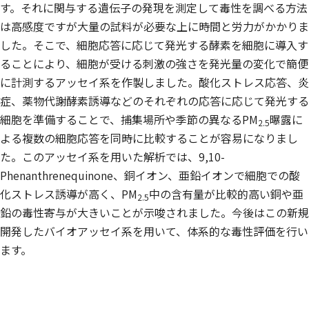
す。それに関与する遺伝子の発現を測定して毒性を調べる方法
は高感度ですが大量の試料が必要な上に時間と労力がかかりま
した。そこで、細胞応答に応じて発光する酵素を細胞に導入す
ることにより、細胞が受ける刺激の強さを発光量の変化で簡便
に計測するアッセイ系を作製しました。酸化ストレス応答、炎
症、薬物代謝酵素誘導などのそれぞれの応答に応じて発光する
細胞を準備することで、捕集場所や季節の異なるPM
曝露に
2.5
よる複数の細胞応答を同時に比較することが容易になりまし
た。このアッセイ系を用いた解析では、9,10-
Phenanthrenequinone、銅イオン、亜鉛イオンで細胞での酸
化ストレス誘導が高く、PM
中の含有量が比較的高い銅や亜
2.5
鉛の毒性寄与が大きいことが示唆されました。今後はこの新規
開発したバイオアッセイ系を用いて、体系的な毒性評価を行い
ます。