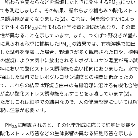
稲わらや麦わらなどを燃焼したときに発生するPM
につい
2.5
ても測定しました。その結果、稲わらより稲もみの酸化ストレ
ス誘導能が高くなりました(2)。これは、何を燃やすかによっ
て発生するPM
に含まれる化学物質と組成が異なり、その毒
2.5
性が異なることを示しています。また、つくばで野焼きが盛ん
に見られる秋季に捕集したPM
の結果では、有機溶媒で抽出
2.5
した試料を曝露した場合、野焼きが多く観察された日や、植物
の燃焼により大気中に放出されるレボグルコサン濃度が高い試
料において酸化ストレス誘導能も高い傾向にありました。水で
抽出した試料ではレボグルコサン濃度との相関は低かったの
で、これらの結果は野焼き由来の有機溶媒に溶ける有機化合物
が高い酸化ストレス誘導能を示すことを示唆しています(2)。
ただしこれは細胞での結果なので、人の健康影響については解
釈に注意が必要です。
PM
に曝露されると、その化学組成に応じて細胞は炎症や
2.5
酸化ストレス応答などの生体影響の異なる細胞応答を示しま