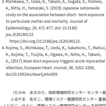
Michikawa, T., Ueda, K., Takami, A., Sugata, S., Yoshino,
A., Nitta, H., Yamazaki, S. (2019) Japanese nationwide
study on the association between short- term exposure
to particulate matter and mortality.
Journal of
Epidemiology
, 29, 471-477. doi: 10.2188/
jea.JE20180122.
https://doi.org/10.2188/jea.JE20180122.
Kojima, S., Michikawa, T., Ueda, K., Sakamoto, T., Matsui,
K., Kojima, T., Tsujita, K., Ogawa, H., Nitta, H., Takami,
A., (2017) Asian dust exposure triggers acute myocardial
infarction,
European Heart Journal
, 38, 3202-3208,
doi:10.1093/eurheartj/ehx509
(たかみ あきのり、地域環境研究センター センター長
ふるやま あきこ、環境リスク・健康研究センター 室長
ふじたに ゆうじ、環境リスク・健康研究センター 主任研究