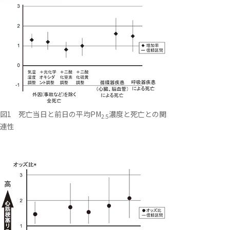
図1 死亡当日と前日の平均PM
濃度と死亡との関
2.5
連性