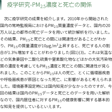
疫学研究-PM
濃度と死亡の関係
2.5
次に疫学研究の成果を紹介します。2010年から開始された
国内の常時監視局におけるPM
質量濃度データと、国内の20
2.5
万人以上の都市の死亡データを用いて統計解析を行いました。
その結果、PM
と死亡との間には関連性があることがわか
2.5
3
り、PM
の質量濃度が10µg/m
上昇すると、死亡する人の割
2.5
合が1.3％増加することがわかりました(図1)(3)。これは気温な
どの気象要因や二酸化硫黄や窒素酸化物などほかの大気汚染物
質の濃度を考慮してもPM
濃度と死亡との間に関連性が見ら
2.5
れました。このことからPM
は人の死亡、とくに循環器疾患
2.5
や呼吸器疾患が原因となった死亡、に影響があると考えられま
した。環境基準設定時には国内知見が少なかったのですが、今
回の結果は国内のPM
データと死亡とのデータを用いた解析
2.5
なので、国内居住者に対するPM
の健康影響に関する基本的
2.5
な知見を提供しているといえます。