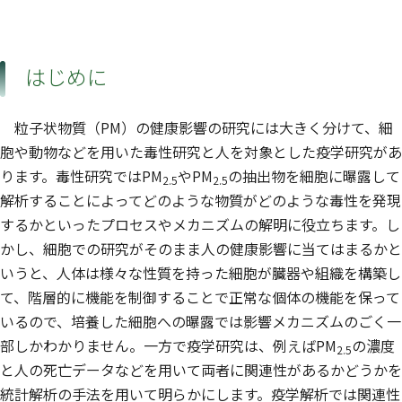
はじめに
粒子状物質（PM）の健康影響の研究には大きく分けて、細
胞や動物などを用いた毒性研究と人を対象とした疫学研究があ
ります。毒性研究ではPM
やPM
の抽出物を細胞に曝露して
2.5
2.5
解析することによってどのような物質がどのような毒性を発現
するかといったプロセスやメカニズムの解明に役立ちます。し
かし、細胞での研究がそのまま人の健康影響に当てはまるかと
いうと、人体は様々な性質を持った細胞が臓器や組織を構築し
て、階層的に機能を制御することで正常な個体の機能を保って
いるので、培養した細胞への曝露では影響メカニズムのごく一
部しかわかりません。一方で疫学研究は、例えばPM
の濃度
2.5
と人の死亡データなどを用いて両者に関連性があるかどうかを
統計解析の手法を用いて明らかにします。疫学解析では関連性