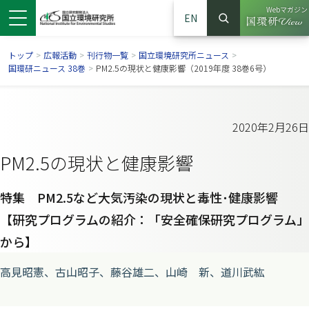
Webマガジン
EN
検索
（別ウイン
サイト内検索
トップ
>
広報活動
>
刊行物一覧
>
国立環境研究所ニュース
>
国環研ニュース 38巻
>
PM2.5の現状と健康影響（2019年度 38巻6号）
2020年2月26日
PM2.5の現状と健康影響
特集 PM2.5など大気汚染の現状と毒性･健康影響
【研究プログラムの紹介：「安全確保研究プログラム」
から】
ンドウで開きます）
ウインドウで開きます）
別ウインドウで開きます）
高見昭憲、古山昭子、藤谷雄二、山崎 新、道川武紘