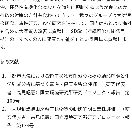
2.5
物、揮発性有機化合物などを個別に規制するほうが良いのか、
行政の対策の方針も変わってきます。我々のグループは大気汚
染研究、毒性研究、疫学研究を連携して、国内はもとより海外
も含めた大気質の改善に貢献し、SDGs（持続可能な開発目
標）の「すべての人に健康と福祉を」という目標に貢献しま
す。
参考文献
「都市大気における粒子状物質削減のための動態解明と化
学組成分析に基づく毒性・健康影響の評価」（研究代表
者 高見昭憲）国立環境研究所研究プロジェクト報告 第
109号
「未規制燃焼由来粒子状物質の動態解明と毒性評価」（研
究代表者 高見昭憲）国立環境研究所研究プロジェクト報
告 第133号