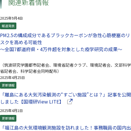
関連新着情報
2025年9月4日
報道発表
PM2.5の構成成分であるブラックカーボンが急性心筋梗塞のリ
スクを高める可能性
～全国7都道府県・4万件超を対象とした疫学研究の成果～
（筑波研究学園都市記者会、環境省記者クラブ、環境記者会、文部科学
省記者会、科学記者会同時配布）
2025年4月25日
更新情報
「離島にある大気汚染観測の“すごい施設”とは？」記事を公開
（別ウインドウで開きます）
しました【国環研View LITE】
2025年4月1日
更新情報
「福江島の大気環境観測施設を訪れました！事務職員の国内出