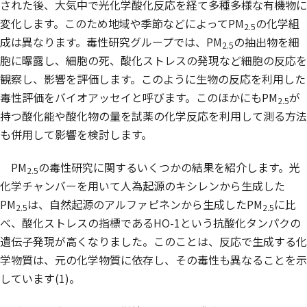
された後、大気中で光化学酸化反応を経て多種多様な有機物に
変化します。このため地域や季節などによってPM
の化学組
2.5
成は異なります。毒性研究グループでは、PM
の抽出物を細
2.5
胞に曝露し、細胞の死、酸化ストレスの発現など細胞の反応を
観察し、影響を評価します。このように生物の反応を利用した
毒性評価をバイオアッセイと呼びます。このほかにもPM
が
2.5
持つ酸化能や酸化物の量を試薬の化学反応を利用して測る方法
も併用して影響を検討します。
PM
の毒性研究に関するいくつかの結果を紹介します。光
2.5
化学チャンバーを用いて人為起源のキシレンから生成した
PM
は、自然起源のアルファピネンから生成したPM
に比
2.5
2.5
べ、酸化ストレスの指標であるHO-1という抗酸化タンパクの
遺伝子発現が高くなりました。このことは、反応で生成する化
学物質は、元の化学物質に依存し、その毒性も異なることを示
しています(1)。