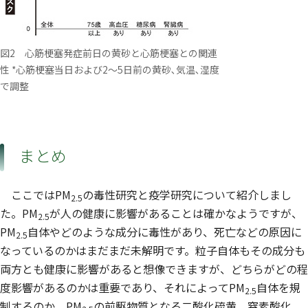
図2 心筋梗塞発症前日の黄砂と心筋梗塞との関連
性 *心筋梗塞当日および2～5日前の黄砂､気温､湿度
で調整
まとめ
ここではPM
の毒性研究と疫学研究について紹介しまし
2.5
た。PM
が人の健康に影響があることは確かなようですが、
2.5
PM
自体やどのような成分に毒性があり、死亡などの原因に
2.5
なっているのかはまだまだ未解明です。粒子自体もその成分も
両方とも健康に影響があると想像できますが、どちらがどの程
度影響があるのかは重要であり、それによってPM
自体を規
2.5
制するのか、PM
の前駆物質となる二酸化硫黄、窒素酸化