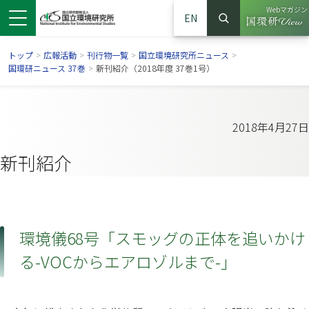
Webマガジン
EN
検索
（別ウイン
サイト内検索
トップ
>
広報活動
>
刊行物一覧
>
国立環境研究所ニュース
>
国環研ニュース 37巻
>
新刊紹介（2018年度 37巻1号）
2018年4月27日
新刊紹介
環境儀68号「スモッグの正体を追いかけ
ンドウで開きます）
ウインドウで開きます）
別ウインドウで開きます）
る-VOCからエアロゾルまで-」