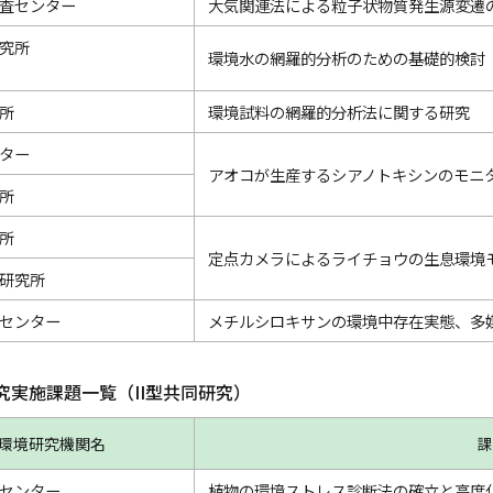
査センター
大気関連法による粒子状物質発生源変遷
究所
環境水の網羅的分析のための基礎的検討
所
環境試料の網羅的分析法に関する研究
ター
アオコが生産するシアノトキシンのモニ
所
所
定点カメラによるライチョウの生息環境
研究所
センター
メチルシロキサンの環境中存在実態、多
研究実施課題一覧（II型共同研究）
環境研究機関名
課
センター
植物の環境ストレス診断法の確立と高度