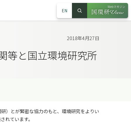
Webマガジン
EN
検索
（別ウインドウで
サイト内検索
2018年4月27日
機関等と国立環境研究所
研）とが緊密な協力のもと、環境研究をよりい
施されています。