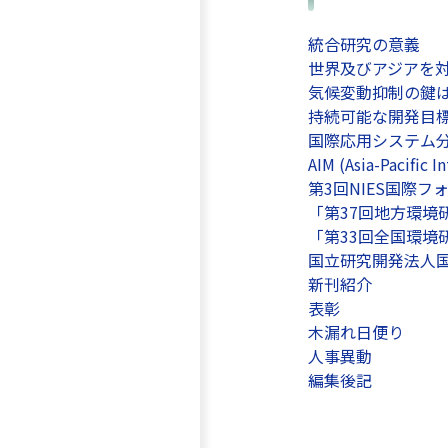
統合研究の意義
世界及びアジアを
気候変動抑制の鍵は
持続可能な開発目
国際応用システム
AIM (Asia-Paci
第3回NIES国際
「第37回地方環
「第33回全国環境
国立研究開発法人国
新刊紹介
表彰
木漏れ日便り
人事異動
編集後記