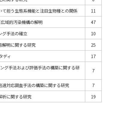
いて担う生態系機能と注目生物種との関係
11
／広域的汚染機構の解明
47
ング手法の確立
10
態解明に関する研究
25
タディ
17
リング手法および評価手法の構築に関する研
7
迅速対応調査手法の構築に関する研究
7
解析に関する研究
19