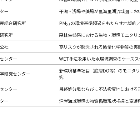
ター
干潟・浅場や藻場が里海里湖流域圏にお
産総合研究所
PM
の環境基準超過をもたらす地域的
2.5
研究所
森林生態系における生物・環境モニタリ
公社
高リスクが懸念される微量化学物質の実
センター
WET手法を用いた水環境調査のケースス
新環境基準項目（底層DO等）のモニタ
学研究センター
究
センター
最終処分場ならびに不法投棄地における
ター
沿岸海域環境の物質循環現状把握と変遷