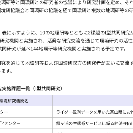
環研等と国環研との研究者の協議により研究計画を定め、それ
境研協議会と国環研の協議を経て国環研と複数の地環研等の研
表に示すように、10の地環研等とともに8課題のI型共同研究が
等研究機関と実施され、活発な研究交流を通じて環境研究の活性
型共同研究が延べ144地環研等研究機関と実施される予定です。
究を通じて地環研等および国環研双方の研究者が互いに交流す
います。
究実施課題一覧（I型共同研究）
環境研究機関名
ター
ライダー観測データを用いた富山県にお
学センター
霞ヶ浦の生態系サービスに係る経済評価