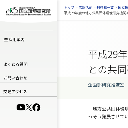
トップ
>
広報活動
>
刊行物一覧
>
国立
平成29年度の地方公共団体環境研究機関等
採用案内
平成29
よくある質問
との共同
お問い合わせ
企画部研究推進室
交通アクセス
（別ウインドウで開きます）
（別ウインドウで開きます）
（別ウインドウで開きます）
地方公共団体環境
っそう発展させて