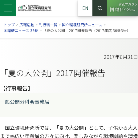
Webマガジン
EN
検索
（別ウイン
サイト内検索
トップ
>
広報活動
>
刊行物一覧
>
国立環境研究所ニュース
>
国環研ニュース 36巻
>
「夏の大公開」2017開催報告（2017年度 36巻3号）
2017年8月31日
「夏の大公開」2017開催報告
【行事報告】
一般公開分科会事務局
ンドウで開きます）
ウインドウで開きます）
別ウインドウで開きます）
国立環境研究所では、「夏の大公開」として、子供から大人
まで幅広い年齢層の方々に向け、楽しみながら環境問題や環境