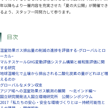
年以降もより一層内容を充実させた「夏の大公開」が開催でき
るよう、スタッフ一同努力して参ります。
目次
温室効果ガス排出量の削減の進捗を評価する-グローバルとロ
ーカルｰ
マルチスケールGHG変動評価システム構築と緩和策評価に関
する研究
地球温暖化で土壌から排出される二酸化炭素の量がどれほど増
えるのか
グローバルなメタン収支
アジア域への温室効果ガス観測の展開 ～北インド編～
国立研究開発法人国立環境研究所 公開シンポジウム
2017「私たちの安心・安全な環境づくりとは－持続可能性と
その課題－」開催報告