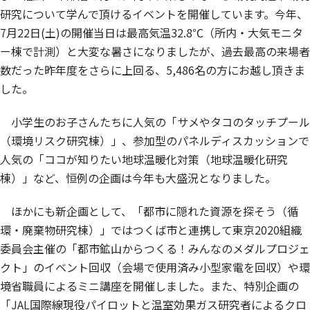
研究について学んで頂けるイベントを開催しています。今年、
7月22日(土)の開催当日は最高気温32.8℃（所内・大気モニタ
ー棟で計測）と大変な暑さになりましたが、過去最高の来場者
数だった昨年度をさらに上回る、5,486名の方にお越し頂きま
した。
小学生のお子さんたちに人気の「サメやタコのタッチプール
（環境リスク研究棟）」、参加型のパネルディスカッションで
人気の「ココが知りたい地球温暖化対策（地球温暖化研究
棟）」など、恒例の企画は今年も大盛況となりました。
ほかにも新企画として、「都市に隠れた資源を探そう（循
環・廃棄物研究棟）」ではつくば市と連携して東京2020組織
委員会主催の「都市鉱山からつくる！みんなのメダルプロジェ
クト」のイベント回収（会場で使用済み小型家電を回収）や環
境省職員によるミニ講座を開催しました。また、特別企画の
「JAL国際線現役パイロットと温室効果ガス研究者によるクロ