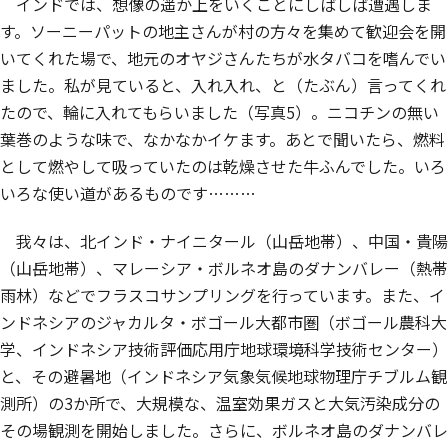
インドでは、想像の遥か上をいくことにしばしば遭遇しま
す。ソーニーパットの地主さんが村の方々を集めて歓迎会を開
いてくれた場で、地元のオヤジさんたちが水タバコを嗜んでい
ました。私が見ていると、入れ入れ、と（たぶん）言ってくれ
たので、輪に入れてもらいました（写真5）。ニコチンの無い
葉巻のような味で、なかなかイケます。あとで聞いたら、燃料
として燃やして吸っていたのは乾燥させた牛ふんでした。いろ
いろな使い道があるものです………
我々は、北インド・ナイニタール（山岳地帯）、中国・貴陽
（山岳地帯）、マレーシア・ボルネオ島のダナンバレー（熱帯
雨林）などでフラスコサンプリングを行っています。また、イ
ンドネシアのジャカルタ・ボゴール大都市圏（ボゴール農科大
学、インドネシア技術評価応用庁地球環境科学技術センター）
と、その避暑地（インドネシア気象気候地球物理庁チブルム観
測所）の3か所で、大規模な、温室効果ガスと大気汚染成分の
その場観測を開始しました。さらに、ボルネオ島のダナンバレ