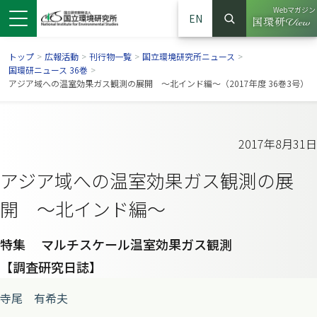
Webマガジン
EN
検索
（別ウイン
サイト内検索
トップ
>
広報活動
>
刊行物一覧
>
国立環境研究所ニュース
>
国環研ニュース 36巻
>
アジア域への温室効果ガス観測の展開 ～北インド編～（2017年度 36巻3号）
2017年8月31日
アジア域への温室効果ガス観測の展
開 ～北インド編～
特集 マルチスケール温室効果ガス観測
ンドウで開きます）
ウインドウで開きます）
別ウインドウで開きます）
【調査研究日誌】
寺尾 有希夫