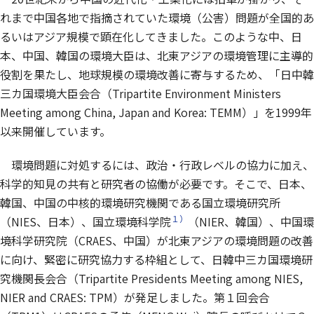
れまで中国各地で指摘されていた環境（公害）問題が全国的あ
るいはアジア規模で顕在化してきました。このような中、日
本、中国、韓国の環境大臣は、北東アジアの環境管理に主導的
役割を果たし、地球規模の環境改善に寄与するため、「日中韓
三カ国環境大臣会合（Tripartite Environment Ministers
Meeting among China, Japan and Korea: TEMM）」を1999年
以来開催しています。
環境問題に対処するには、政治・行政レベルの協力に加え、
科学的知見の共有と研究者の協働が必要です。そこで、日本、
韓国、中国の中核的環境研究機関である国立環境研究所
１）
（NIES、日本）、国立環境科学院
（NIER、韓国）、中国環
境科学研究院（CRAES、中国）が北東アジアの環境問題の改善
に向け、緊密に研究協力する枠組として、日韓中三カ国環境研
究機関長会合（Tripartite Presidents Meeting among NIES,
NIER and CRAES: TPM）が発足しました。第１回会合