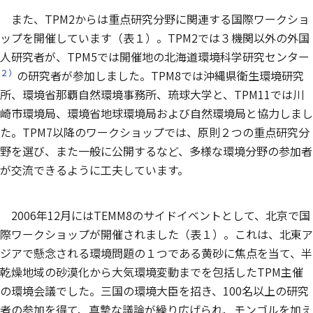
また、TPM2からは重点研究分野に関連する国際ワークショ
ップを開催しています（表１）。TPM2では３機関以外の外国
人研究者が、TPM5では開催地の北海道環境科学研究センター
２）
の研究者が参加しました。TPM8では沖縄県衛生環境研究
所、環境省那覇自然環境事務所、琉球大学と、TPM11では川
崎市環境局、環境省地球環境局および自然環境局と協力しまし
た。TPM7以降のワークショップでは、原則２つの重点研究分
野を選び、また一般に公開するなど、多様な環境分野の参加者
が交流できるように工夫しています。
2006年12月にはTEMM8のサイドイベントとして、北京で国
際ワークショップが開催されました（表１）。これは、北東ア
ジアで懸念される環境問題の１つである黄砂に焦点を当て、半
乾燥地域の砂漠化から大気環境変動までを包括したTPM主催
の環境会議でした。三国の環境大臣を招き、100名以上の研究
者の参加を得て、真摯な議論が繰り広げられ、モンゴルを加え