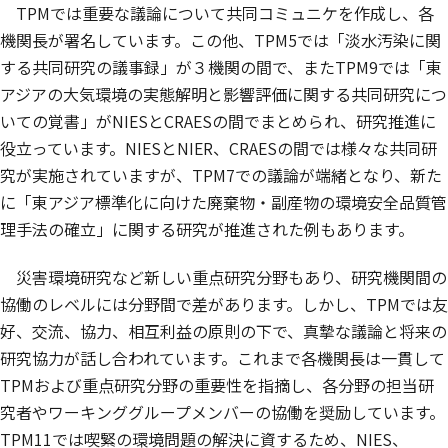
TPMでは重要な議論について共同コミュニケを作成し、各
機関長が署名しています。この他、TPM5では「淡水汚染に関
する共同研究の議事録」が３機関の間で、またTPM9では「東
アジアの大気環境の実態解明と影響評価に関する共同研究につ
いての覚書」がNIESとCRAESの間でまとめられ、研究推進に
役立っています。NIESとNIER、CRAESの間では様々な共同研
究が実施されていますが、TPM7での議論が端緒となり、新た
に「東アジア標準化に向けた廃棄物・副産物の環境安全品質管
理手法の確立」に関する研究が推進された例もあります。
災害環境研究など新しい重点研究分野もあり、研究機関間の
協働のレベルには分野間で差があります。しかし、TPMでは友
好、交流、協力、相互利益の原則の下で、真摯な議論と将来の
研究協力が話し合われています。これまで各機関長は一貫して
TPMおよび重点研究分野の重要性を指摘し、各分野の担当研
究者やワーキンググループメンバーの協働を奨励しています。
TPM11では喫緊の環境問題の解決に資するため、NIES、