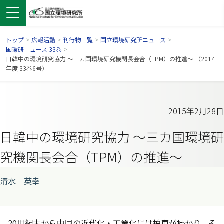
トップ
>
広報活動
>
刊行物一覧
>
国立環境研究所ニュース
>
国環研ニュース 33巻
>
日韓中の環境研究協力 ～三カ国環境研究機関長会合（TPM）の推進～ （2014
年度 33巻6号）
2015年2月28日
日韓中の環境研究協力 ～三カ国環境研
究機関長会合（TPM）の推進～
ンドウで開きます）
ウインドウで開きます）
別ウインドウで開きます）
清水 英幸
20世紀末から中国の近代化・工業化には拍車が掛かり、そ