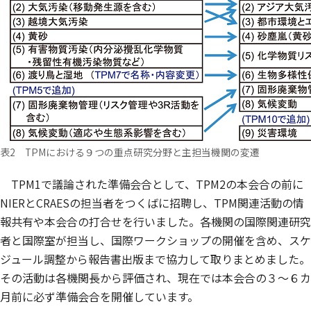
表2 TPMにおける９つの重点研究分野と主担当機関の変遷
TPM1で議論された準備会合として、TPM2の本会合の前に
NIERとCRAESの担当者をつくばに招聘し、TPM関連活動の情
報共有や本会合の打合せを行いました。各機関の国際関連研究
者と国際室が担当し、国際ワークショップの開催を含め、スケ
ジュール調整から報告書出版まで協力して取りまとめました。
その活動は各機関長から評価され、現在では本会合の３～６カ
月前に必ず準備会合を開催しています。