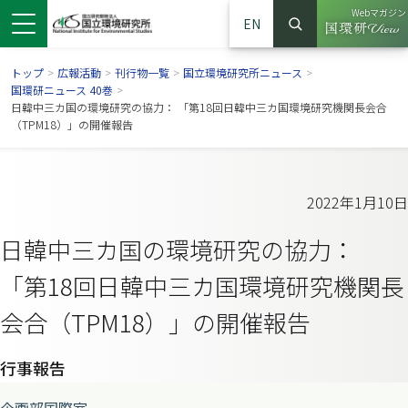
Webマガジン
EN
検索
（別ウイン
サイト内検索
トップ
>
広報活動
>
刊行物一覧
>
国立環境研究所ニュース
>
国環研ニュース 40巻
>
日韓中三カ国の環境研究の協力： 「第18回日韓中三カ国環境研究機関長会合
（TPM18）」の開催報告
2022年1月10日
日韓中三カ国の環境研究の協力：
「第18回日韓中三カ国環境研究機関長
会合（TPM18）」の開催報告
ンドウで開きます）
ウインドウで開きます）
別ウインドウで開きます）
行事報告