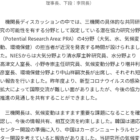
理事長、下段：李院長）
機関長ディスカッションの中では、三機関の具体的な共同研
究の可能性を有する分野として設定している潜在協力研究分野
（Potential Research Area: PRA）の4分野（大気、水、気候変
動、環境保健）の担当者が近況を発表する時間が設けられまし
た。NIESからは大気分野より清水厚主幹研究員、水分野より
高津文人室長、小野寺崇主任研究員、気候変動分野より増井利
彦室長、環境保健分野より中山祥嗣次長が出席し、それぞれ短
い報告を行いました。昨年度より、新型コロナウイルスの感染
拡大によって国際交流が難しい面がありましたが、今後の協力
推進の見通しを共有することができました。
三機関長は、気候変動はますます重要な課題になることを確
認し、今後の情報共有、相互交流を約束しました。韓国は適応
センター開設の準備に入り、中国はカーボンニュートラルセン
ター開設を考えていると報告がありました。当研究所の気候変