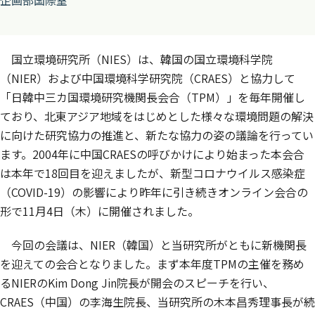
企画部国際室
国立環境研究所（NIES）は、韓国の国立環境科学院
（NIER）および中国環境科学研究院（CRAES）と協力して
「日韓中三カ国環境研究機関長会合（TPM）」を毎年開催し
ており、北東アジア地域をはじめとした様々な環境問題の解決
に向けた研究協力の推進と、新たな協力の姿の議論を行ってい
ます。2004年に中国CRAESの呼びかけにより始まった本会合
は本年で18回目を迎えましたが、新型コロナウイルス感染症
（COVID-19）の影響により昨年に引き続きオンライン会合の
形で11月4日（木）に開催されました。
今回の会議は、NIER（韓国）と当研究所がともに新機関長
を迎えての会合となりました。まず本年度TPMの主催を務め
るNIERのKim Dong Jin院長が開会のスピーチを行い、
CRAES（中国）の李海生院長、当研究所の木本昌秀理事長が続