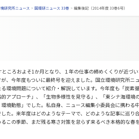
環境研究所ニュース
>
国環研ニュース 33巻
>
編集後記（2014年度 33巻6号）
すところおよそ1か月となり、１年の仕事の締めくくりが近づい
すが、今年度もついに最終号を迎えました。国立環境研究所ニ
たる環境問題について紹介・解説しています。今年度も「炭素
略的アプローチ」、「生物多様性を見守る」、「東シナ海環境
く環境動態」でした。私自身、ニュース編集小委員会に携わる
でした。来年度はどのようなテーマで、どのような記事に巡り
めるこの季節、まだ残る寒さ対策を怠らず来るべき本格的な春を