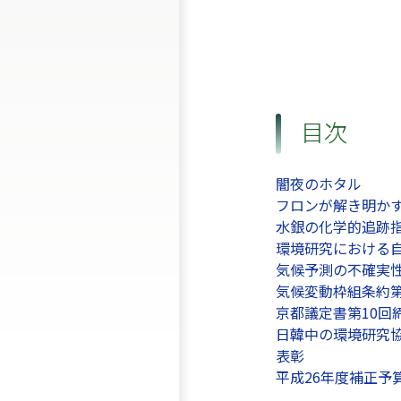
目次
闇夜のホタル
フロンが解き明か
水銀の化学的追跡
環境研究における自
気候予測の不確実
気候変動枠組条約第
京都議定書第10回
日韓中の環境研究協
表彰
平成26年度補正予