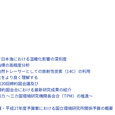
す日本海における温暖化影響の深刻度
指標の高精度分析
然トレーサーとしての放射性炭素（14C）の利用
性をより良く理解する
20回締約国会議及び
締約国会合における最新研究成果の紹介
力 ～三カ国環境研究機関長会合（TPM）の推進～
算・平成27年度予算案における国立環境研究所関係予算の概要