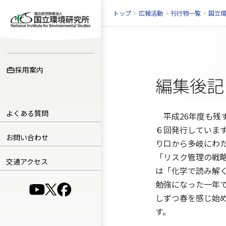
トップ
>
広報活動
>
刊行物一覧
>
国立
採用案内
編集後記
よくある質問
平成26年度も残
６回発行していま
お問い合わせ
り口から多岐にわ
「リスク管理の戦
交通アクセス
は「化学で読み解
勉強になった一年
（別ウインドウで開きます）
（別ウインドウで開きます）
（別ウインドウで開きます）
しずつ春を感じ始
す。