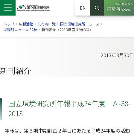
Webマガジン
EN
検索
（別ウイン
サイト内検索
トップ
>
広報活動
>
刊行物一覧
>
国立環境研究所ニュース
>
国環研ニュース 32巻
>
新刊紹介（2013年度 32巻3号）
2013年8月30日
新刊紹介
国立環境研究所年報平成24年度 Ａ-38-
ンドウで開きます）
ウインドウで開きます）
別ウインドウで開きます）
2013
年報は、第３期中期計画２年目にあたる平成24年度の活動