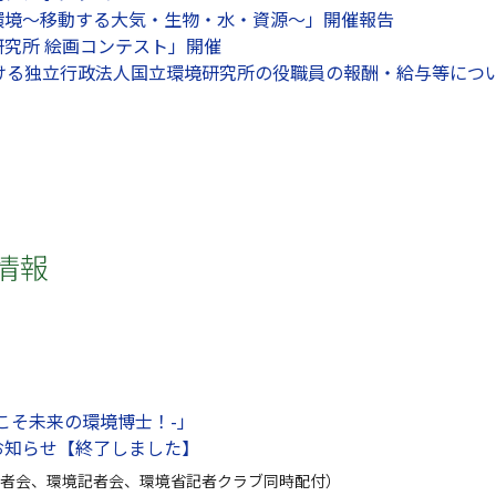
環境～移動する大気・生物・水・資源～」開催報告
究所 絵画コンテスト」開催
おける独立行政法人国立環境研究所の役職員の報酬・給与等につ
情報
こそ未来の環境博士！-」
お知らせ【終了しました】
者会、環境記者会、環境省記者クラブ同時配付）