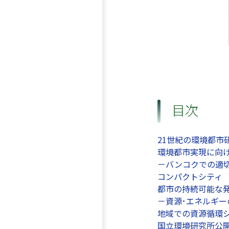
目次
21世紀の環境都市
環境都市実現に向
－バンコクでの適
コンパクトシティ
都市の持続可能な
－資源･エネルギ
地域での資源循環
国立環境研究所公開