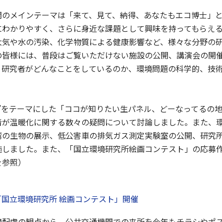
のメインテーマは「来て、見て、納得、あなたもエコ博士」と
にわかりやすく、さらに身近な課題として興味を持ってもらえ
大気や水の汚染、化学物質による健康影響など、様々な分野の
の皆様には、普段はご覧いただけない施設の公開、講演会の開
・研究者がどんなことをしているのか、環境問題の科学的、技
”をテーマにした「ココが知りたい生パネル、どーなってるの
者が温暖化に関する数々の疑問について討論しました。また、
湾の生物の展示、低公害車の排気ガス測定実験室の公開、研究
施しました。また、「国立環境研究所絵画コンテスト」の応募
を参照）
回「国立環境研究所 絵画コンテスト」開催
配慮の観点から、公共交通機関での来所を今年もチラシやポス