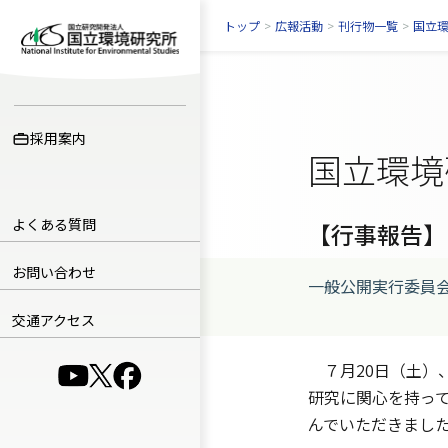
トップ
>
広報活動
>
刊行物一覧
>
国立
採用案内
国立環境
よくある質問
【行事報告】
お問い合わせ
一般公開実行委員
交通アクセス
７月20日（土）
（別ウインドウで開きます）
（別ウインドウで開きます）
（別ウインドウで開きます）
研究に関心を持って
んでいただきまし