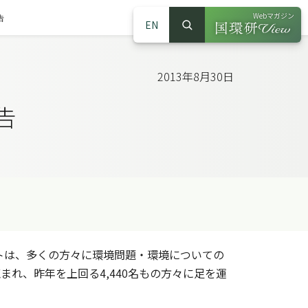
Webマガジン
告
EN
検索
（別ウインドウで
サイト内検索
2013年8月30日
告
トは、多くの方々に環境問題・環境についての
れ、昨年を上回る4,440名もの方々に足を運