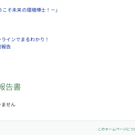
うこそ未来の環境博士！－」
ンラインでまるわかり！
催報告
報告書
りません
このホームページにつ