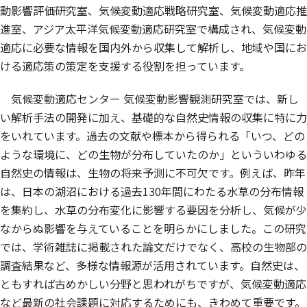
動影響評価研究室、気候変動適応戦略研究室、気候変動適応推
進室、アジア太平洋気候変動適応研究室で構成され、気候変動
適応に必要な情報を国内外から収集して解析し、地域や国にお
ける適応策の策定を支援する役割を担っています。
気候変動適応センター 気候変動影響観測研究室では、新し
い解析手法の開発に加え、基礎的な自然史情報の収集に特に力
をいれています。過去の文献や標本から得られる「いつ、どの
ような環境に、どの生物が分布していたのか」といういわゆる
自然史の情報は、生物の将来予測に不可欠です。例えば、昨年
は、日本の湖沼における過去130年間にわたる水草の分布情報
を集約し、水草の分布変化に影響する要因を分析し、気候が少
なからぬ影響を与えていることを明らかにしました。この研究
では、学術雑誌に掲載された論文だけでなく、高校の生物部の
調査結果など、多様な情報源が活用されています。自然史は、
ともすれば古めかしい分野と思われがちですが、気候変動適応
など最新の社会課題に対応するためにも、きわめて重要です。