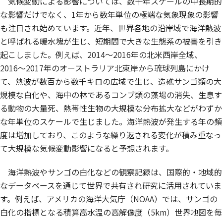
気候変動による影響については、数十年スケールの中長期的
な影響だけでなく、1年から数年単位の極端な気象現象の影響
も注目され始めています。近年、世界各地の沿岸域で海洋熱波
と呼ばれる暖水塊が生じ、短期間で大きな生態系の被害を引き
起こしました。例えば、2014〜2016年の北米西岸全域、
2016〜2017年のオーストラリア北東岸から琉球列島にかけ
て、熱波が数百から数千キロの広域で生じ、造礁サンゴ類の大
規模な白化や、海中の林であるコンブ類の藻場の消失、生息す
る動物の大量死、熱帯性生物の大規模な分布拡大などがわずか
な年単位のスケールで生じました。海洋熱波が発生する年の頻
度は増加しており、このような繰り返される変化が積み重なっ
て大規模な気候変動影響になると予想されます。
海洋熱波やサンゴの白化などの観察記録は、国際的・地域的
なデータベースを通じて世界で共有され研究に活用されていま
す。例えば、アメリカの海洋大気庁（NOAA）では、サンゴの
白化の指標となる積算高水温の高解像度（5km）世界地図を毎