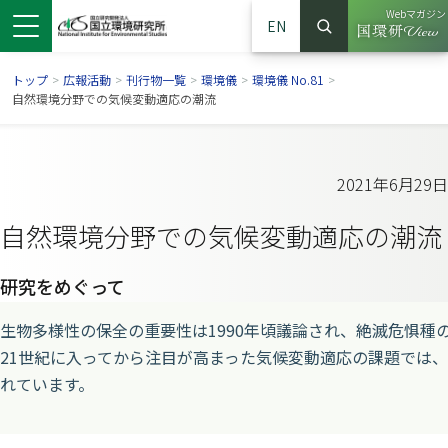
Webマガジン
EN
検索
（別ウイン
サイト内検索
トップ
>
広報活動
>
刊行物一覧
>
環境儀
>
環境儀 No.81
>
自然環境分野での気候変動適応の潮流
2021年6月29日
自然環境分野での気候変動適応の潮流
研究をめぐって
生物多様性の保全の重要性は1990年頃議論され、絶滅危惧
ンドウで開きます）
ウインドウで開きます）
別ウインドウで開きます）
21世紀に入ってから注目が高まった気候変動適応の課題では
れています。