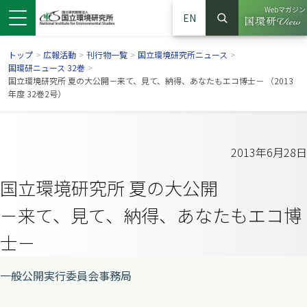
Webマガジン
EN
検索
（別ウイン
サイト内検索
トップ
>
広報活動
>
刊行物一覧
>
国立環境研究所ニュース
>
国環研ニュース 32巻
>
国立環境研究所 夏の大公開－来て、見て、納得、あなたもエコ博士－ （2013
年度 32巻2号）
2013年6月28日
国立環境研究所 夏の大公開
－来て、見て、納得、あなたもエコ博
士－
ンドウで開きます）
ウインドウで開きます）
別ウインドウで開きます）
一般公開実行委員会事務局