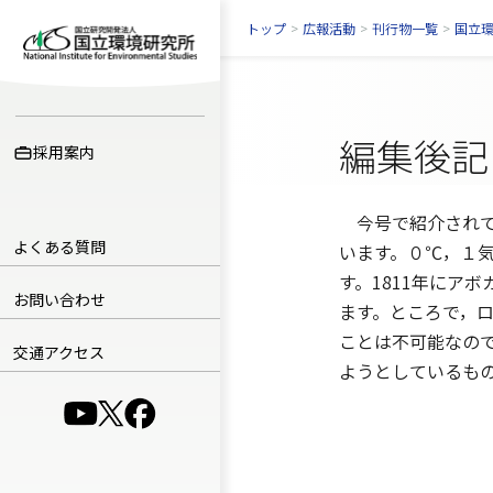
トップ
>
広報活動
>
刊行物一覧
>
国立
編集後記
採用案内
今号で紹介されて
よくある質問
います。０℃，１気
す。1811年にア
お問い合わせ
ます。ところで，ロ
ことは不可能なの
交通アクセス
ようとしているも
（別ウインドウで開きます）
（別ウインドウで開きます）
（別ウインドウで開きます）