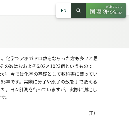
Webマガジン
EN
検索
（別ウインドウで
サイト内検索
。化学でアボガドロ数をならった方も多いと思
の数はおおよそ6.02×1023個というもので
たが，今では化学の基礎として教科書に載ってい
65年です。実際に分子や原子の数を手で数える
した。日々計測を行っていますが，実際に測定し
です。
（T）