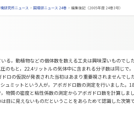
環境研究所ニュース
>
国環研ニュース 24巻
>
編集後記（2005年度 24巻3号）
いる，動植物などの個体数を数える工夫は興味深いものでした
圧のもと，22.4リットルの気体中に含まれる分子数は同じで，そ
ボガドロの仮説が発表された当初はあまり重要視されませんでし
シュミットという人が，アボガドロ数の測定を行いました。18
で，物質の密度と粘性係数の測定からアボガドロ数を計算しま
のは目に見えないものだということをあらためて認識した次第