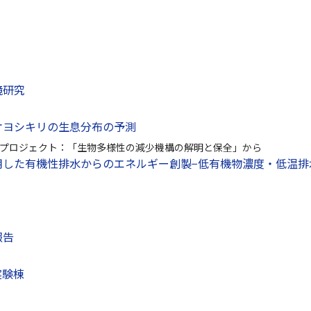
境研究
オヨシキリの生息分布の予測
プロジェクト：「生物多様性の減少機構の解明と保全」から
用した有機性排水からのエネルギー創製−低有機物濃度・低温排
報告
実験棟