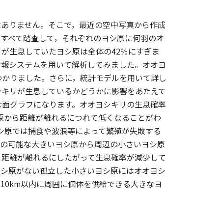
ありません。そこで，最近の空中写真から作成
をすべて踏査して，それぞれのヨシ原に何羽のオ
が生息していたヨシ原は全体の42％にすぎま
情報システムを用いて解析してみました。オオヨ
わかりました。さらに，統計モデルを用いて詳し
シキリが生息しているかどうかに影響をあたえて
な面グラフになります。オオヨシキリの生息確率
シ原から距離が離れるにつれて低くなることがわ
ヨシ原では捕食や波浪等によって繁殖が失敗する
との可能な大きいヨシ原から周辺の小さいヨシ原
ら距離が離れるにしたがって生息確率が減少して
ヨシ原がない孤立した小さいヨシ原にはオオヨシ
10km以内に周囲に個体を供給できる大きなヨ