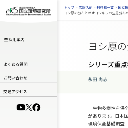
トップ
>
広報活動
>
刊行物一覧
>
国立
ヨシ原の分布とオオヨシキリの生息分布の予測
採用案内
ヨシ原の
シリーズ重点
よくある質問
お問い合わせ
永田 尚志
交通アクセス
（別ウインドウで開きます）
（別ウインドウで開きます）
（別ウインドウで開きます）
生物多様性を保全
があります。日本
環境保全基礎調査