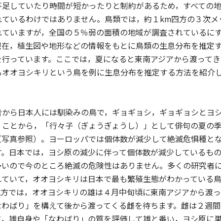
不足していたり時間が短かったりと制約があるため，すべての
れているわけではありません。鳥類では，約１km四方の３次メ
れていますが，全国の５％弱の面積の地域が調査されているに
現在，植生図や地形などの情報をもとに鳥類の生息分布を推定
を行っています。ここでは，夏になると東南アジアから渡ってき
るオオヨシキリという鳥を例に生息分布を推定する方法を紹介
から日本人には馴染みの鳥で，ギョギョシ，ギョギョシとヨ
くことから，「行々子（ぎょうぎょうし）」として俳句の夏の
（写真参照）。ヨーロッパでは個体数が減少して絶滅危惧種と
す。日本では，ヨシ原の減少に伴って個体数が減少しているも
多いので今のところ絶滅の危険性はありません。多くの研究者
れていて，オオヨシキリは日本で最も繁殖生態がわかっている
地方では，オオヨシキリの雄は４月中旬頃に東南アジアから渡っ
なわばり」を構えて後から渡ってくる雌を待ちます。雌は２週間
て，雄自身や「なわばり」の質を評価して雄と番い，ヨシ原に