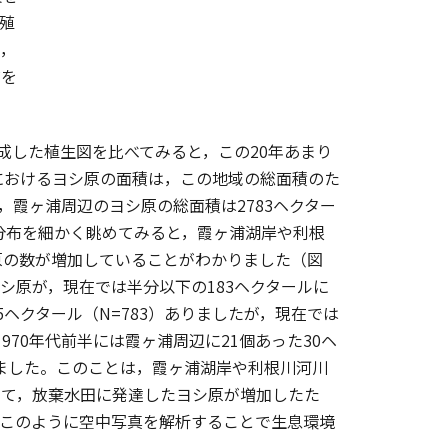
殖
ら，
布を
作成した植生図を比べてみると，この20年あまり
におけるヨシ原の面積は，この地域の総面積のた
で，霞ヶ浦周辺のヨシ原の総面積は2783ヘクター
の分布を細かく眺めてみると，霞ヶ浦湖岸や利根
原の数が増加していることがわかりました（図
ヨシ原が，現在では半分以下の183ヘクタールに
95ヘクタール（N=783）ありましたが，現在では
1970年代前半には霞ヶ浦周辺に21個あった30ヘ
いました。このことは，霞ヶ浦湖岸や利根川河川
して，放棄水田に発達したヨシ原が増加したた
。このように空中写真を解析することで生息環境