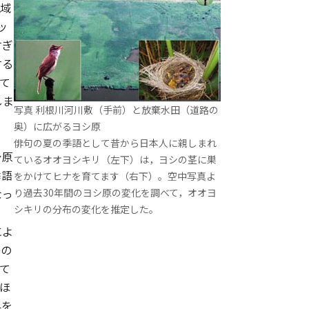
地域
ッ
すぎ
する
て
しま
写真 利根川河川敷（手前）と放棄水田（道路の
奥）に広がるヨシ原
俳句の夏の季語として昔から日本人に親しまれ
シ原
ているオオヨシキリ（左下）は，ヨシの茎に巣
季語
をかけてヒナを育てます（右下）。空中写真よ
り過去30年間のヨシ原の変化を調べて，オオヨ
なっ
シキリの分布の変化を推定した。
の
によ
鳥の
て
ほ
巣を