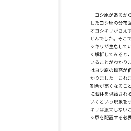
ヨシ原があるから
したヨシ原の分布
オヨシキリがさえ
せんでした。そこ
シキリが生息して
く解析してみると
いることがわかり
はヨシ原の標高が低
かりました。これま
割合が高くなるこ
に個体を供給され
いくという現象を
キリは渡来しない
シ原を配置する必