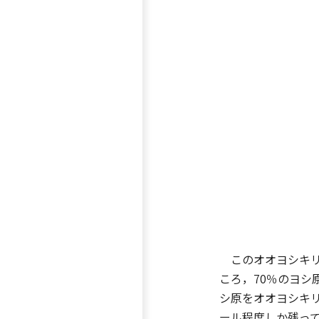
このオオヨシキリ
ころ，70％のヨシ
シ原をオオヨシキ
ール程度しか残って