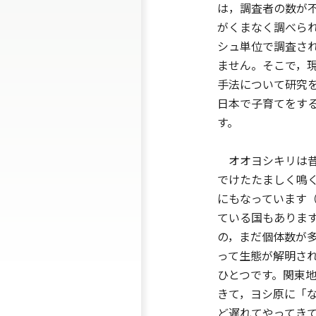
は，調査者の数が
がくまなく調べら
シュ単位で調査さ
ません。そこで，
手法について研究
日本で子育てをす
す。
オオヨシキリは昔
でけたたましく鳴
にもなっています
ている国もありま
の，まだ個体数が
って生態が解明さ
ひとつです。関東
きて，ヨシ原に「
ど遅れてやってき