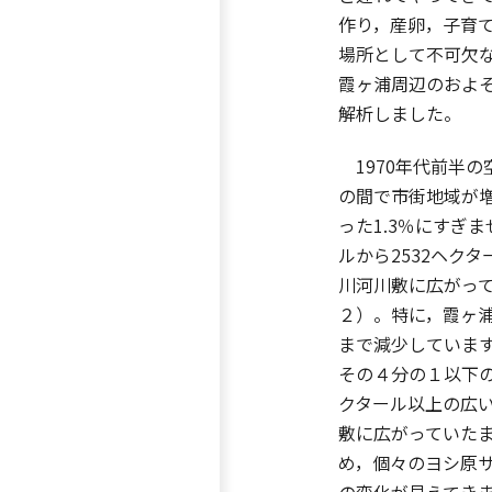
作り，産卵，子育
場所として不可欠
霞ヶ浦周辺のおよそ
解析しました。
1970年代前半の
の間で市街地域が
った1.3％にすぎ
ルから2532ヘク
川河川敷に広がっ
２）。特に，霞ヶ浦
まで減少しています
その４分の１以下の平
クタール以上の広い
敷に広がっていた
め，個々のヨシ原