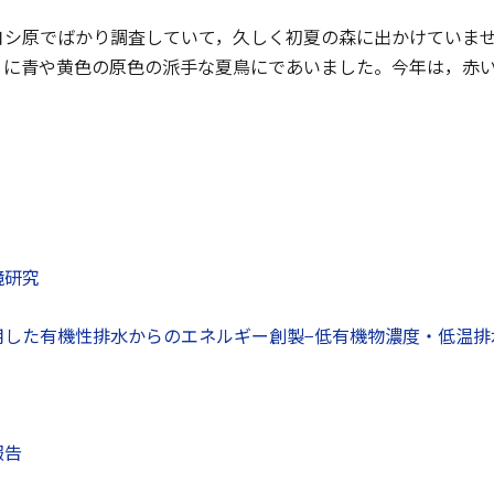
ヨシ原でばかり調査していて，久しく初夏の森に出かけていま
りに青や黄色の原色の派手な夏鳥にであいました。今年は，赤
境研究
用した有機性排水からのエネルギー創製−低有機物濃度・低温排
報告