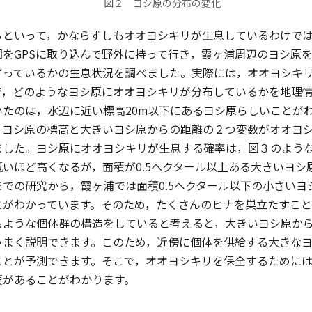
図２ ヨシ原の分布の変化
といって，かならずしもオオヨシキリが生息しているわけでは
図をGPSに取り込んで野外に持って行き，霞ヶ浦周辺のヨシ原
ずっているかの生息状況を調べました。実際には，オオヨシキリ
で，どのようなヨシ原にオオヨシキリが分布しているかを地理
いたのは，水辺に近い標高20m以下にあるヨシ原らしいことが
，ヨシ原の標高と大きいヨシ原からの距離の２つ変数がオオヨ
ました。ヨシ原にオオヨシキリが生息する確率は，図３のよう
いほど高くなるが，面積が0.5ヘクタール以上ある大きいヨ
での研究から，霞ヶ浦では面積0.5ヘクタール以下の小さい
とがわかっています。そのため，たくさんのヒナを巣立たすこ
るような個体群の構造をしていると考えると，大きいヨシ原か
うまく説明できます。このため，近傍に個体を供給する大きな
ことが予測できます。そこで，オオヨシキリを保全するためには
要があることがわかります。