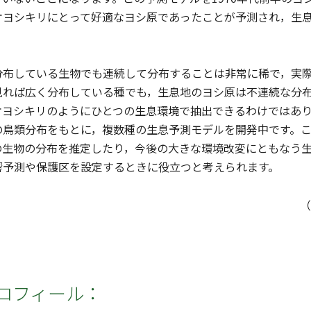
オヨシキリにとって好適なヨシ原であったことが予測され，生
布している生物でも連続して分布することは非常に稀で，実際
見れば広く分布している種でも，生息地のヨシ原は不連続な分
オヨシキリのようにひとつの生息環境で抽出できるわけではあ
の鳥類分布をもとに，複数種の生息予測モデルを開発中です。
の生物の分布を推定したり，今後の大きな環境改変にともなう
響予測や保護区を設定するときに役立つと考えられます。
（
ロフィール：