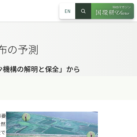
Webマガジン
EN
検索
（別ウインドウで
サイト内検索
布の予測
少機構の解明と保全」から
必要
自然
査で