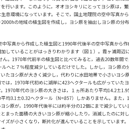
てを行います。このように，オオヨシキリにとってヨシ原は，繁
な生息環境になっています。そこで，国土地理院の空中写真か
2000hの地域の植生図を作成し，ヨシ原を抽出しヨシ原の分
空中写真から作成した植生図と1990年代後半の空中写真から
増加していることがはっきりわかります（図１）。霞ヶ浦周辺
ません。1970年代前半の植生図と比べてみると，過去20数年間
タールへと７％程度減少しているだけでした。しかし，ヨシ原
ていたヨシ原が大きく減少し，代わりに水田地帯で小さいヨシ
では，1970年代初めに湖岸に423ヘクタールも広がっていた
。1970年代のヨシ原の大きさは，１ヵ所あたり平均14.2±1.
均3.1±0.32ヘクタール（N=857）しかありません。また，
ヨシ原が，1990年代後半には約半分の12個にまで減少して
まとまった面積の大きいヨシ原が縮小したり，消滅したのに対
サイズが小さくなり，断片化が進んでいることを示しています