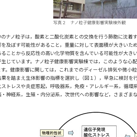
写真２ ナノ粒子健康影響実験棟外観
のナノ粒子は，酸素と二酸化炭素との交換を行う肺胞に沈着す
響を及ぼす可能性があること，重量に対して表面積が大きいた
あることから反応性の高い化学物質を含んでいる可能性が大き
が生じています。ナノ粒子健康影響実験棟では，このような心
ます。健康影響に関しては，これまでのディーゼル排気や微小
結果を踏まえ生体影響の指標を選択し（図１），早急に検討を
化ストレスや炎症惹起，呼吸器系，免疫・アレルギー系，循環
脳・神経系，生殖・内分泌系，次世代への影響など，さまざま