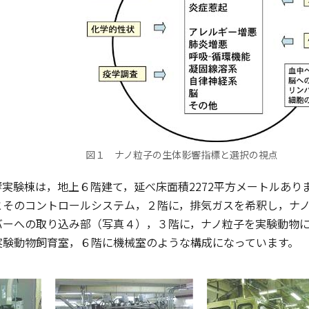
図１ ナノ粒子の生体影響指標と選択の視点
実験棟は，地上６階建て，延べ床面積2272平方メートルあり
とそのコントロールシステム，２階に，排気ガスを希釈し，ナ
バーへの取り込み部（写真４），３階に，ナノ粒子を実験動物
実験動物飼育室，６階に機械室のような構成になっています。