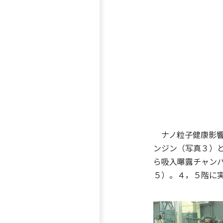
ナノ粒子健康影響
ンジン（写真３）
ら吸入曝露チャン
５）。４，５階に