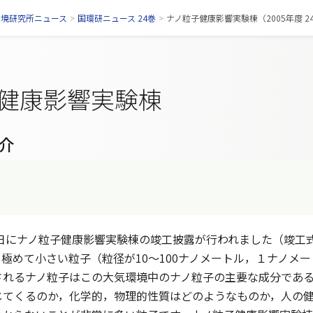
環境研究所ニュース
>
国環研ニュース 24巻
>
ナノ粒子健康影響実験棟（2005年度 2
健康影響実験棟
介
7日にナノ粒子健康影響実験棟の竣工披露が行われました（竣工
極めて小さい粒子（粒径が10～100ナノメートル，１ナノメー
されるナノ粒子はこの大気環境中のナノ粒子の主要な成分であ
じてくるのか，化学的，物理的性質はどのようなものか，人の