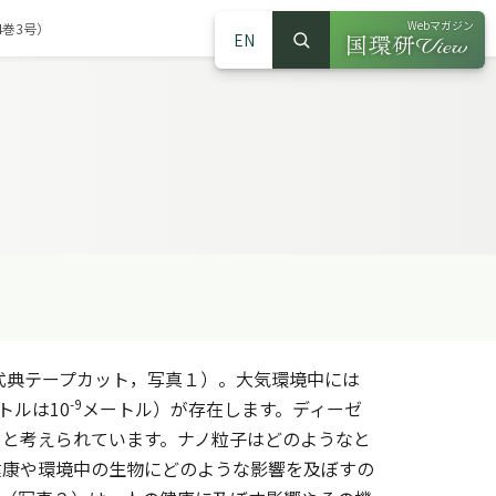
Webマガジン
4巻3号）
EN
検索
（別ウインドウで
サイト内検索
式典テープカット，写真１）。大気環境中には
-9
トルは10
メートル）が存在します。ディーゼ
ると考えられています。ナノ粒子はどのようなと
健康や環境中の生物にどのような影響を及ぼすの