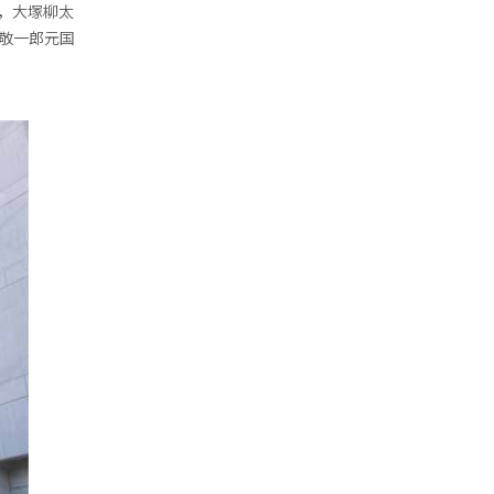
，大塚柳太
敬一郎元国