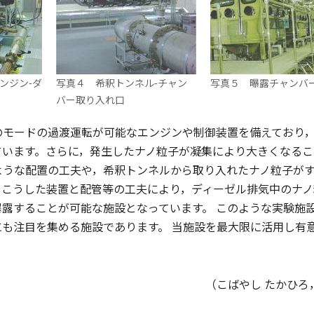
ンジン-ダ
写真４ 希釈トンネル-チャン
写真５ 曝露チャンバ
バー取り入れ口
モードの過渡運転が可能なエンジンや制御装置を備えており，
ています。さらに，発生したナノ粒子が凝集により大きくなる
ような配置の工夫や，希釈トンネルから取り入れたナノ粒子が
。こうした装置と配管等の工夫により，ディーゼル排気中のナ
曝露することが可能な施設となっています。 このような実験施
にも注目を集める施設であります。 当施設を最大限に活用し有
（こばやし たかひろ