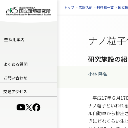
トップ
>
広報活動
>
刊行物一覧
>
国立
ナノ粒子
採用案内
研究施設の紹
よくある質問
小林 隆弘
お問い合わせ
交通アクセス
平成17年６月1
ナノ粒子といわれる
（別ウインドウで開きます）
（別ウインドウで開きます）
（別ウインドウで開きます）
ル自動車から排出
きにどれくらい生