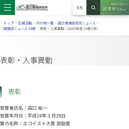
Webマガジン
EN
検索
（別ウイン
サイト内検索
トップ
>
広報活動
>
刊行物一覧
>
国立環境研究所ニュース
>
国環研ニュース 24巻
>
表彰・人事異動（2005年度 24巻2号）
表彰・人事異動
表彰
ンドウで開きます）
ウインドウで開きます）
別ウインドウで開きます）
受賞者氏名：森口 祐一
受賞年月日：平成16年３月29日
賞の名称：エコイスト大賞 奨励賞