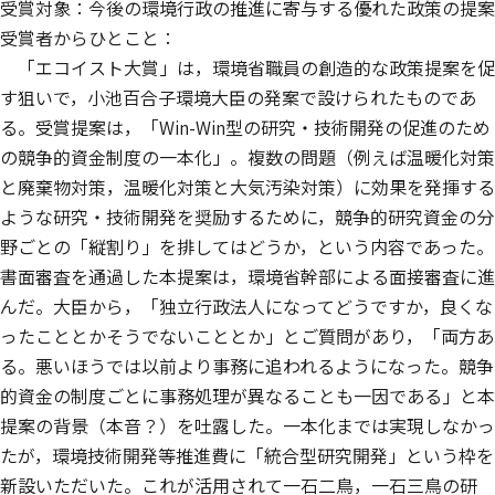
受賞対象：今後の環境行政の推進に寄与する優れた政策の提案
受賞者からひとこと：
「エコイスト大賞」は，環境省職員の創造的な政策提案を促
す狙いで，小池百合子環境大臣の発案で設けられたものであ
る。受賞提案は，「Win-Win型の研究・技術開発の促進のため
の競争的資金制度の一本化」。複数の問題（例えば温暖化対策
と廃棄物対策，温暖化対策と大気汚染対策）に効果を発揮する
ような研究・技術開発を奨励するために，競争的研究資金の分
野ごとの「縦割り」を排してはどうか，という内容であった。
書面審査を通過した本提案は，環境省幹部による面接審査に進
んだ。大臣から，「独立行政法人になってどうですか，良くな
ったこととかそうでないこととか」とご質問があり，「両方あ
る。悪いほうでは以前より事務に追われるようになった。競争
的資金の制度ごとに事務処理が異なることも一因である」と本
提案の背景（本音？）を吐露した。一本化までは実現しなかっ
たが，環境技術開発等推進費に「統合型研究開発」という枠を
新設いただいた。これが活用されて一石二鳥，一石三鳥の研