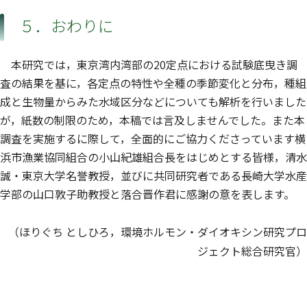
５．おわりに
本研究では，東京湾内湾部の20定点における試験底曳き調
査の結果を基に，各定点の特性や全種の季節変化と分布，種組
成と生物量からみた水域区分などについても解析を行いました
が，紙数の制限のため，本稿では言及しませんでした。また本
調査を実施するに際して，全面的にご協力くださっています横
浜市漁業協同組合の小山紀雄組合長をはじめとする皆様，清水
誠・東京大学名誉教授，並びに共同研究者である長崎大学水産
学部の山口敦子助教授と落合晋作君に感謝の意を表します。
（ほりぐち としひろ，環境ホルモン・ダイオキシン研究プロ
ジェクト総合研究官）