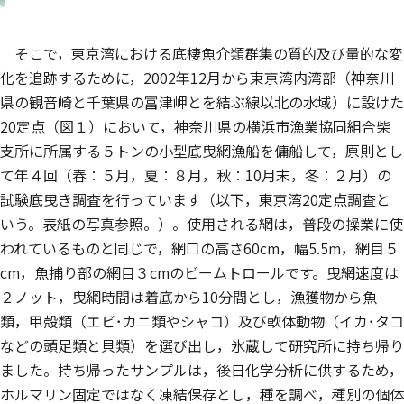
そこで，東京湾における底棲魚介類群集の質的及び量的な変
化を追跡するために，2002年12月から東京湾内湾部（神奈川
県の観音崎と千葉県の富津岬とを結ぶ線以北の水域）に設けた
20定点（図１）において，神奈川県の横浜市漁業協同組合柴
支所に所属する５トンの小型底曳網漁船を傭船して，原則とし
て年４回（春：５月，夏：８月，秋：10月末，冬：２月）の
試験底曳き調査を行っています（以下，東京湾20定点調査と
いう。表紙の写真参照。）。使用される網は，普段の操業に使
われているものと同じで，網口の高さ60cm，幅5.5m，網目５
cm，魚捕り部の網目３cmのビームトロールです。曳網速度は
２ノット，曳網時間は着底から10分間とし，漁獲物から魚
類，甲殻類（エビ･カニ類やシャコ）及び軟体動物（イカ･タコ
などの頭足類と貝類）を選び出し，氷蔵して研究所に持ち帰り
ました。持ち帰ったサンプルは，後日化学分析に供するため，
ホルマリン固定ではなく凍結保存とし，種を調べ，種別の個体