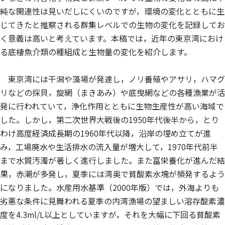
純な関連性は見いだしにくいのですが，環境の変化とともに生
じてきたと推察される群集レベルでの生物の変化を記録してお
く意義は高いと考えています。本稿では，近年の東京湾におけ
る底棲魚介類の種組成と生物量の変化を紹介します。
東京湾には干潟や藻場が発達し，ノリ養殖やアサリ，ハマグ
リなどの採貝，旋網（まきあみ）や底曳網などの各種漁業が活
発に行われていて，浄化作用とともに生物生産性が高い海域で
した。しかし，第二次世界大戦後の1950年代後半から，とり
わけ高度経済成長期の1960年代以降，沿岸の埋め立てが進
み，工場廃水や生活排水の流入量が増大して，1970年代前半
まで水質汚濁が著しく進行しました。また富栄養化が進んだ結
果，赤潮が多発し，夏季には湾奥で貧酸素水塊が頻発するよう
になりました。水産用水基準（2000年版）では，外海よりも
劣悪な条件に見舞われる夏季の内湾漁場の望ましい溶存酸素濃
度を4.3ml/L以上としていますが，それを大幅に下回る貧酸素