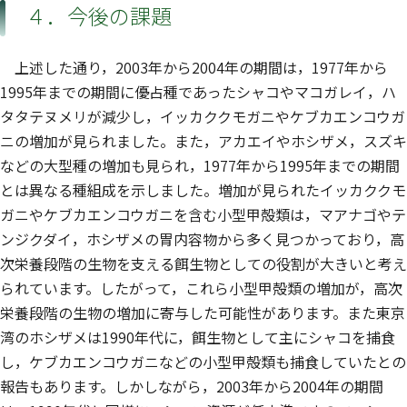
４．今後の課題
上述した通り，2003年から2004年の期間は，1977年から
1995年までの期間に優占種であったシャコやマコガレイ，ハ
タタテヌメリが減少し，イッカククモガニやケブカエンコウガ
ニの増加が見られました。また，アカエイやホシザメ，スズキ
などの大型種の増加も見られ，1977年から1995年までの期間
とは異なる種組成を示しました。増加が見られたイッカククモ
ガニやケブカエンコウガニを含む小型甲殻類は，マアナゴやテ
ンジクダイ，ホシザメの胃内容物から多く見つかっており，高
次栄養段階の生物を支える餌生物としての役割が大きいと考え
られています。したがって，これら小型甲殻類の増加が，高次
栄養段階の生物の増加に寄与した可能性があります。また東京
湾のホシザメは1990年代に，餌生物として主にシャコを捕食
し，ケブカエンコウガニなどの小型甲殻類も捕食していたとの
報告もあります。しかしながら，2003年から2004年の期間