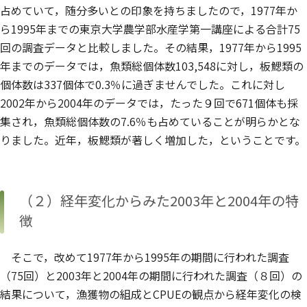
占めていて，随分多いとの印象を持ちましたので，1977年か
ら1995年までの東京大学農学部水産学第一講座による合計75
回の調査データと比較しました。その結果，1977年から1995
年までのデータでは，魚類総個体数103,548に対し，板鰓類の
個体数は337個体で0.3％に過ぎませんでした。これに対し
2002年から2004年のデータでは，たった９回で671個体も採
集され，魚類総個体数の7.6％も占めていることが明らかとな
りました。近年，板鰓類が著しく増加した，ということです。
（２）経年変化からみた2003年と2004年の特
徴
そこで，改めて1977年から1995年の期間に行われた調査
（75回）と2003年と2004年の期間に行われた調査（８回）の
結果について，漁獲物の組成とCPUEの観点から経年変化の検