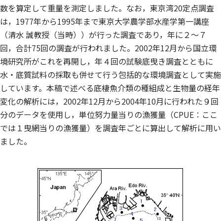
数を算定して重量を測定しました。なお，東京湾20定点調査
は，1977年から1995年まで東京大学農学部水産学第一講座
（清水 誠教授（当時））が行った調査であり，年に２～７
回，合計75回の調査が行われました。2002年12月から国立環
境研究所がこれを再開し，年４回の試験底曳き調査とともに
水・底質試料の採取も併せて行う包括的な環境調査として実施
しています。本稿で述べる底棲魚介類の種組成と生物量の経年
変化の解析には，2002年12月から2004年10月に行われた９回
分のデータを使用し，単位努力量当りの漁獲量（CPUE：ここ
では１曳網当りの漁獲量）を調査年ごとに算出して解析に用い
ました。