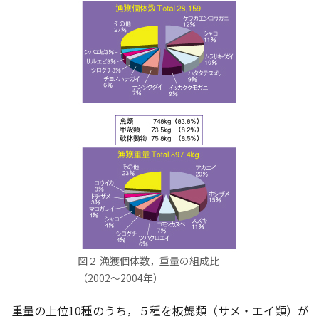
図２ 漁獲個体数，重量の組成比
（2002～2004年）
重量の上位10種のうち，５種を板鰓類（サメ・エイ類）が