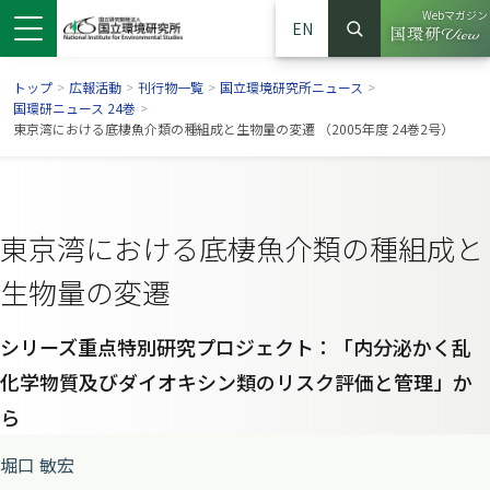
Webマガジン
EN
検索
（別ウイン
サイト内検索
トップ
>
広報活動
>
刊行物一覧
>
国立環境研究所ニュース
>
国環研ニュース 24巻
>
東京湾における底棲魚介類の種組成と生物量の変遷 （2005年度 24巻2号）
東京湾における底棲魚介類の種組成と
生物量の変遷
シリーズ重点特別研究プロジェクト：「内分泌かく乱
化学物質及びダイオキシン類のリスク評価と管理」か
ンドウで開きます）
ウインドウで開きます）
別ウインドウで開きます）
ら
堀口 敏宏