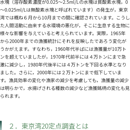
水塊（溶存酸素濃度が0.025～2.5ml/Lの水塊は貧酸素水塊，0
～0.025ml/Lは無酸素水塊と呼ばれています）の発生が，東京
湾では概ね６月から10月までの間に確認されています。こうし
た人間活動に由来する水環境の悪化が，そこに生息する生物に
様々な影響を与えていると考えられています。実際，1965年
から2000年までの漁獲統計にそれを反映したであろう変化が
うかがえます。すなわち，1960年代半ばには漁獲量が10万ト
ンを超えていましたが，1970年代前半には４万トンにまで急
激に減少し，1980年代後半には４万トンを下回る水準となり
ました。さらに，2000年には２万トンにまで低下していま
す。漁具効率の変化や漁家の減少を考慮しても，漁獲量の減少
は明らかで，水揚げされる種数の減少など漁獲銘柄の変化も見
られます。
２．東京湾20定点調査とは