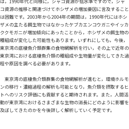
は，1990年代と同様に，シャコ資源が低水準ですので，シャ
コ資源の推移と関連づけてホシザメの増加要因に言及すること
は困難です。2003年から2004年の期間は，1990年代にはホシ
ザメの主たる餌生物ではなかったケブカエンコウガニやイッカ
ククモガニが増加傾向にあったことから，ホシザメの餌生物の
種組成が変化した可能性もあります。いずれにしても，今後，
東京湾の底棲魚介類群集の食物網解析を行い，その上で近年の
東京湾における底棲魚介類の種組成や生物量が変化してきた過
程や原因を調べる必要があります。
東京湾の底棲魚介類群集の食物網解析が進むと，環境ホルモ
ンの移行・濃縮過程の解析も可能となり，魚介類を摂取するヒ
トへのリスク評価にも貢献すると期待されます。また，人間活
動が東京湾におけるさまざまな生物の消長にどのように影響を
及ぼしてきたのかを今後詳しく解析していく予定です。