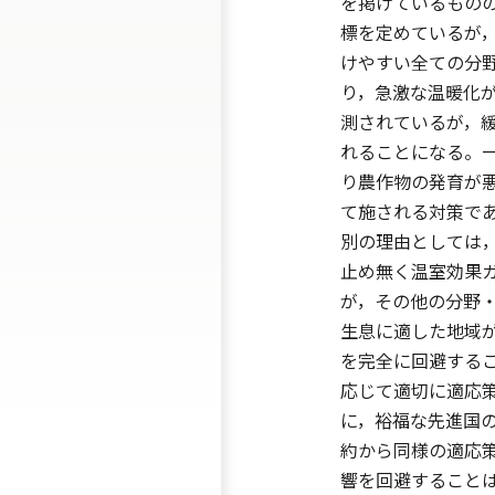
を掲げているもの
標を定めているが
けやすい全ての分
り，急激な温暖化
測されているが，
れることになる。
り農作物の発育が
て施される対策で
別の理由としては
止め無く温室効果
が，その他の分野
生息に適した地域
を完全に回避する
応じて適切に適応
に，裕福な先進国
約から同様の適応
響を回避すること