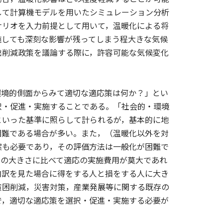
して計算機モデルを用いたシミュレーション分析
ナリオを入力前提として用いて，温暖化による将
施しても深刻な影響が残ってしまう程大きな気候
出削減政策を議論する際に，許容可能な気候変化
境的側面からみて適切な適応策は何か？」とい
択・促進・実施することである。「社会的・環境
といった基準に照らして計られるが，基本的に地
困難である場合が多い。また，（温暖化以外を対
案も必要であり，その評価方法は一般化が困難で
害の大きさに比べて適応の実施費用が莫大であれ
内訳を見た場合に得をする人と損をする人に大き
貧困削減，災害対策，産業発展等に関する既存の
で，適切な適応策を選択・促進・実施する必要が