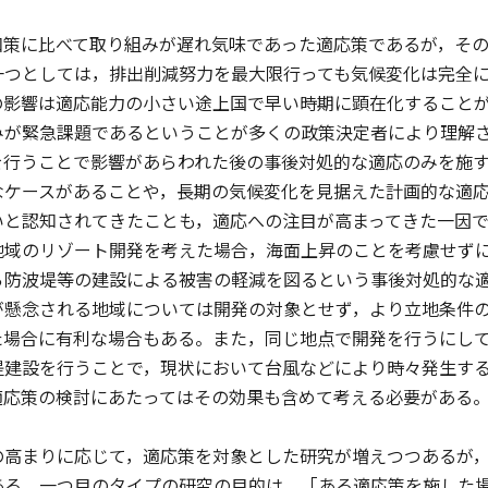
策に比べて取り組みが遅れ気味であった適応策であるが，その
一つとしては，排出削減努力を最大限行っても気候変化は完全
の影響は適応能力の小さい途上国で早い時期に顕在化すること
みが緊急課題であるということが多くの政策決定者により理解
を行うことで影響があらわれた後の事後対処的な適応のみを施
なケースがあることや，長期の気候変化を見据えた計画的な適
いと認知されてきたことも，適応への注目が高まってきた一因
地域のリゾート開発を考えた場合，海面上昇のことを考慮せず
ら防波堤等の建設による被害の軽減を図るという事後対処的な
が懸念される地域については開発の対象とせず，より立地条件
た場合に有利な場合もある。また，同じ地点で開発を行うにし
堤建設を行うことで，現状において台風などにより時々発生す
適応策の検討にあたってはその効果も含めて考える必要がある
高まりに応じて，適応策を対象とした研究が増えつつあるが，
ある。一つ目のタイプの研究の目的は，「ある適応策を施した