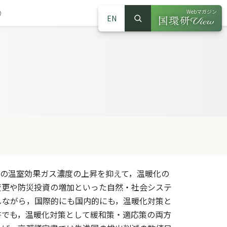
Webマガジン
）
EN
検索
（別ウインドウで
サイト内検索
の温室効果ガス濃度の上昇を抑えて，温暖化の
変更や防災投資の増加といった自然・社会システ
しながら，国際的にも国内的にも，温暖化対策と
書でも，温暖化対策として緩和策・適応策の両方