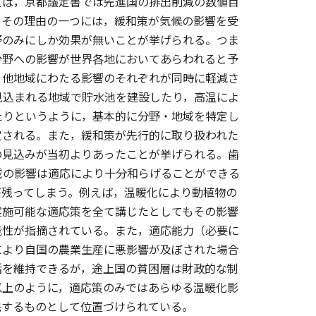
えば，京都議定書では先進国の排出削減の数値目
。その理由の一つには，緩和策が気候の影響を受
野のみにしか効果が無いことが挙げられる。つま
分野への影響が世界各地においてあらわれると予
・他地域にわたる影響のそれぞれが同時に軽減さ
見込まれる地域で貯水池を建設したり，高温によ
たりというように，基本的に分野・地域を特定し
定される。また，緩和策が先行的に取り扱われた
の見込みが当初よりあったことが挙げられる。歯
域の影響は適応により十分和らげることができる
が残ってしまう。例えば，温暖化により動植物の
実施可能な適応策を全て講じたとしてもその影響
能性が指摘されている。また，適応能力（必要に
により自国の農業生産に悪影響が及ぼされた場合
活を維持できるが，途上国の貧困層は財政的な制
以上のように，適応策のみではあらゆる温暖化影
完するものとして位置づけられている。