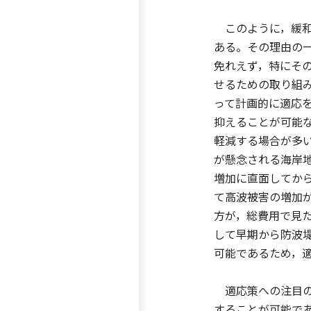
このように，緩和
ある。その理由の
免れえず，特にそ
せるための取り組
って計画的に適応
抑えることが可能
軽減する場合が多
が懸念される海岸
増加に直面してか
て高波被害の増加
方が，総費用で見
して早期から防波
可能であるため，
適応策への注目の
することが可能で