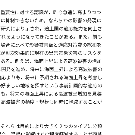
重要性に対する認識が，昨今急速に高まりつつ
には抑制できないため，なんらかの影響の発現は
が研究により示され，途上国の適応能力を向上さ
されるようになってきたことがある。また，前も
す場合に比べて影響被害額と適応対策費の総和を
応が副次効果的に現在の異常気象災害のリスクを
である。例えば，海面上昇による高波被害の増加
に開発を進め，将来に海面上昇による高波被害の
適応よりも，将来に予期される海面上昇を考慮し
の好ましい地域を探すという事前計画的な適応の
ても，将来の海面上昇による高波被害増加を見越
る高波被害の頻度・規模も同時に軽減することが
。
それらは目的により大きく２つのタイプに分類
場合，温暖化影響はどの程度軽減することが可能