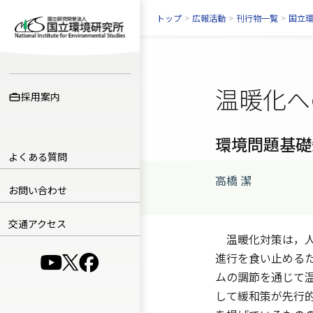
トップ
>
広報活動
>
刊行物一覧
>
国立
温暖化へ
採用案内
環境問題基礎
よくある質問
高橋 潔
お問い合わせ
交通アクセス
温暖化対策は，人
進行を食い止める
（別ウインドウで開きます）
（別ウインドウで開きます）
（別ウインドウで開きます）
ムの調節を通じて
して緩和策が先行