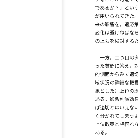
であるか？」とい
が用いられてきた
来の影響を，適応
変化は避けねばな
の上限を検討する
一方，二つ目のタ
った質問に答え，
的側面からみて適
域状況の詳細な把
象とした）上位の
ある。影響削減効
ば適切とはいえな
く分かれてしまう
上位政策と相容れ
ある。