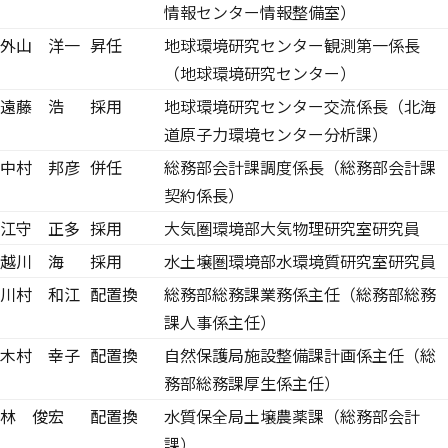
情報センター情報整備室）
外山 洋一
昇任
地球環境研究センター観測第一係長
（地球環境研究センター）
遠藤 浩
採用
地球環境研究センター交流係長（北海
道原子力環境センター分析課）
中村 邦彦
併任
総務部会計課調度係長（総務部会計課
契約係長）
江守 正多
採用
大気圏環境部大気物理研究室研究員
越川 海
採用
水土壌圏環境部水環境質研究室研究員
川村 和江
配置換
総務部総務課業務係主任（総務部総務
課人事係主任）
木村 幸子
配置換
自然保護局施設整備課計画係主任（総
務部総務課厚生係主任）
林 俊宏
配置換
水質保全局土壌農薬課（総務部会計
課）