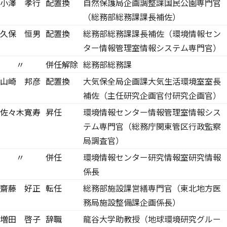
小澤 孝行
配置換
自然保護局企画調整課国民公園専門官
（総務部総務課課長補佐）
久保 恒男
配置換
総務部総務課課長補佐（環境情報セン
ター情報管理室情報システム専門官）
〃
併任解除
総務部総務課
山崎 邦彦
配置換
大気保全局企画課大気生活環境室室長
補佐（主任研究企画官付研究企画官）
佐々木寛寿
昇任
環境情報センター情報管理室情報シス
テム専門官（総務庁関東管区行政監察
局調査官）
〃
併任
環境情報センター研究情報室研究情報
係長
齋藤 好正
転任
総務部施設課営繕専門官（東北地方医
務局施設整備課企画係長）
増田 啓子
辞職
龍谷大学助教授（地球環境研究グルー