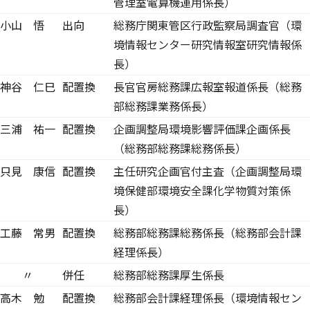
管理室電算機運用係長）
小山 悟
出向
総務庁関東管区行政監察局調査官（環
境情報センター研究情報室研究情報係
長）
神谷 仁巳
配置換
長官官房総務課広報室報道係長（総務
部総務課業務係長）
三浦 祐一
配置換
企画調整局環境影響評価課企画係長
（総務部総務課総務係長）
只見 康信
配置換
主任研究企画官付主査（企画調整局環
境保健部環境安全課化学物質対策係
長）
工藤 常男
配置換
総務部総務課総務係長（総務部会計課
経理係長）
〃
併任
総務部総務課厚生係長
高木 勉
配置換
総務部会計課経理係長（環境情報セン