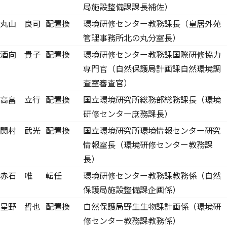
局施設整備課課長補佐）
丸山 良司
配置換
環境研修センター教務課長（皇居外苑
管理事務所北の丸分室長）
酒向 貴子
配置換
環境研修センター教務課国際研修協力
専門官（自然保護局計画課自然環境調
査室審査官）
高畠 立行
配置換
国立環境研究所総務部総務課長（環境
研修センター庶務課長）
関村 武光
配置換
国立環境研究所環境情報センター研究
情報室長（環境研修センター教務課
長）
赤石 唯
転任
環境研修センター教務課教務係（自然
保護局施設整備課企画係）
星野 哲也
配置換
自然保護局野生生物課計画係（環境研
修センター教務課教務係）