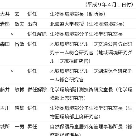
（平成９年４月１日付）
大井 玄
併任
生物圏環境部長（副所長）
岩熊 敏夫
出向
北海道大学教授（生物圏環境部長）
〃
併任解除
生物圏環境部分子生物学研究室長
森田 昌敏
併任
地域環境研究グループ交通公害防止研
究チーム総合研究官（地域環境研究グ
ループ統括研究官）
〃
併任
地域環境研究グループ湖沼保全研究チ
ーム総合研究官
藤井 敏博
併任解除
化学環境部計測技術研究室長（化学環
境部上席研究官）
古川 昭雄
併任
生物圏環境部分子生物学研究室長（生
物圏環境部上席研究官）
城所 一男
昇任
自然保護局皇居外苑管理事務所長（総
務部総務課長）