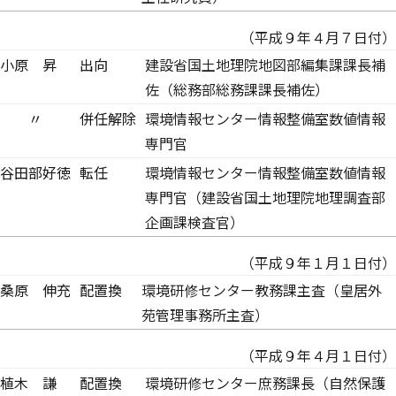
（平成９年４月７日付）
小原 昇
出向
建設省国土地理院地図部編集課課長補
佐（総務部総務課課長補佐）
〃
併任解除
環境情報センター情報整備室数値情報
専門官
谷田部好徳
転任
環境情報センター情報整備室数値情報
専門官（建設省国土地理院地理調査部
企画課検査官）
（平成９年１月１日付）
桑原 伸充
配置換
環境研修センター教務課主査（皇居外
苑管理事務所主査）
（平成９年４月１日付）
植木 謙
配置換
環境研修センター庶務課長（自然保護