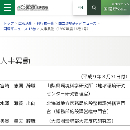
Webマガジン
EN
検索
（別ウイン
サイト内検索
トップ
>
広報活動
>
刊行物一覧
>
国立環境研究所ニュース
>
国環研ニュース 16巻
>
人事異動（1997年度 16巻1号）
人事異動
（平成９年３月31日付）
宮崎 忠国
辞職
山梨県環境科学研究所（地球環境研究
センター研究管理官）
ンドウで開きます）
ウインドウで開きます）
別ウインドウで開きます）
水澤 雅義
出向
北海道地方医務局施設整備課営繕専門
官（総務部施設課営繕専門官）
奥貫 幸夫
辞職
（大気圏環境部大気反応研究室）