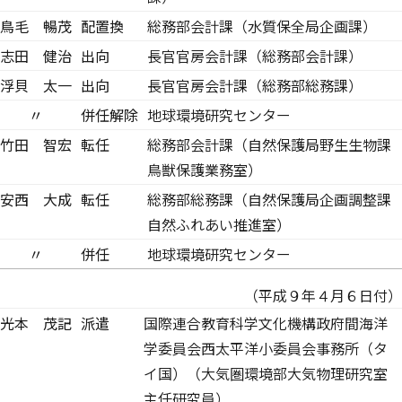
鳥毛 暢茂
配置換
総務部会計課（水質保全局企画課）
志田 健治
出向
長官官房会計課（総務部会計課）
浮貝 太一
出向
長官官房会計課（総務部総務課）
〃
併任解除
地球環境研究センター
竹田 智宏
転任
総務部会計課（自然保護局野生生物課
鳥獣保護業務室）
安西 大成
転任
総務部総務課（自然保護局企画調整課
自然ふれあい推進室）
〃
併任
地球環境研究センター
（平成９年４月６日付）
光本 茂記
派遣
国際連合教育科学文化機構政府間海洋
学委員会西太平洋小委員会事務所（タ
イ国）（大気圏環境部大気物理研究室
主任研究員）