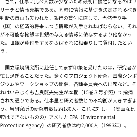
さて，仕事に比べ人数が少ないため最初に犠牲になるのはリ
サーチと情報蒐集である。同時に情報に基づき決定されるべき
判断の自由も失われた。銀行の貸付に際して，当然借り手
（国）の経済的将来につき情報が入手されねばならない。それ
が不可能な輸銀は世銀の与える情報に依存するより他なかっ
た。世銀が貸付をするならばそれに相乗りして貸付けたとい
う。
国立環境研究所に赴任してまず印象を受けたのは，研究者が
忙し過ぎることだった。多くのプロジェクト研究，国際シンポ
ジウムやワークショップの開催，各種委員会への出席など。そ
れはいみじくも吉良龍夫先生が本欄（15巻３号参照）で指摘
された通りである。仕事量と研究者数との不均衡が大きすぎよ
う。当研究所の研究者数は約180人。これに対し，（安直な比
較はできないものの）アメリカ EPA（Environmental
Protection Agency）の研究者数は約2,000人（1993年）。