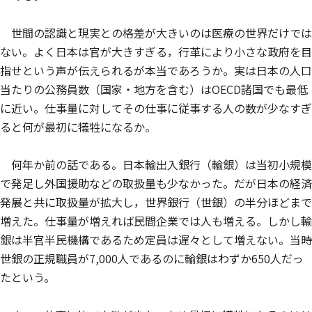
世間の認識と現実との格差が大きいのは医療の世界だけでは
ない。よく日本は官が大きすぎる，行革により小さな政府を目
指せという声が伝えられるが本当であろうか。実は日本の人口
当たりの公務員数（国家・地方を含む）はOECD諸国でも最低
に近い。仕事量に対してその仕事に従事する人の数が少なすぎ
ると何が最初に犠牲になるか。
何年か前の話である。日本輸出入銀行（輸銀）は当初小規模
で発足し外国援助などの取扱量も少なかった。だが日本の経済
発展と共に取扱量が拡大し，世界銀行（世銀）の半分ほどまで
増えた。仕事量が増えれば民間企業では人も増える。しかし輸
銀は半官半民機構であるため定員は遅々として増えない。当時
世銀の正規職員が7,000人であるのに輸銀はわずか650人だっ
たという。