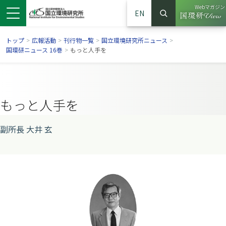
Webマガジン
EN
検索
（別ウイン
サイト内検索
トップ
>
広報活動
>
刊行物一覧
>
国立環境研究所ニュース
>
国環研ニュース 16巻
>
もっと人手を
もっと人手を
副所長 大井 玄
ンドウで開きます）
ウインドウで開きます）
別ウインドウで開きます）