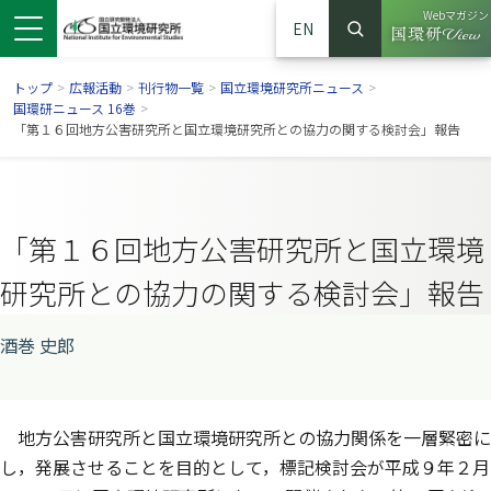
Webマガジン
EN
検索
（別ウイン
サイト内検索
トップ
>
広報活動
>
刊行物一覧
>
国立環境研究所ニュース
>
国環研ニュース 16巻
>
「第１６回地方公害研究所と国立環境研究所との協力の関する検討会」報告
「第１６回地方公害研究所と国立環境
研究所との協力の関する検討会」報告
酒巻 史郎
ンドウで開きます）
ウインドウで開きます）
別ウインドウで開きます）
地方公害研究所と国立環境研究所との協力関係を一層緊密に
し，発展させることを目的として，標記検討会が平成９年２月