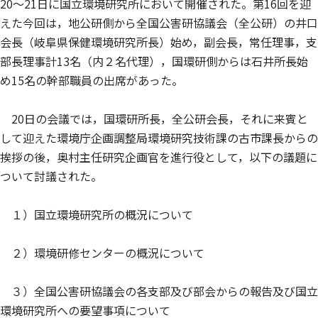
20〜21日に国立環境研究所において開催された。第16回を迎
えた今回は，地公研側から全国公害研協議会（全公研）の井口
会長（岐阜県保健環境研究所長）始め，副会長，常任理事，支
部長理事計13名（内２名代理），国環研側からは石井所長始
め15名の幹部職員の出席があった。
20日の会議では，国環研所長，全公研会長，それに来賓と
して迎えた環境庁企画調整局環境研究技術課の古市課長からの
挨拶の後，奥村主任研究企画官を進行役として，以下の議題に
ついて討議された。
１）国立環境研究所の概況について
２）環境研修センターの概況について
３）全国公害研協議会の各支部及び部会からの報告及び国立
環境研究所への要望事項について