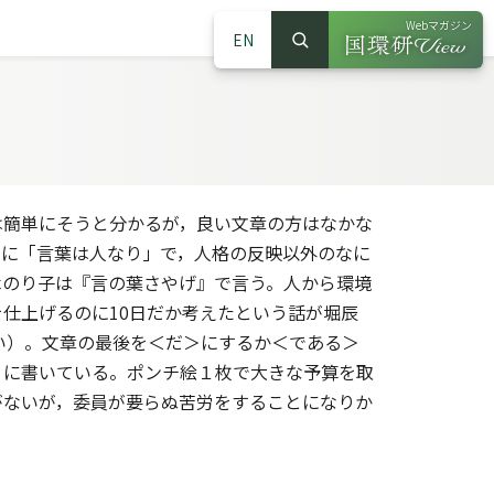
Webマガジン
EN
検索
（別ウインドウで
サイト内検索
簡単にそうと分かるが，良い文章の方はなかな
うに「言葉は人なり」で，人格の反映以外のなに
木のり子は『言の葉さやげ』で言う。人から環境
仕上げるのに10日だか考えたという話が堀辰
い）。文章の最後を＜だ＞にするか＜である＞
』に書いている。ポンチ絵１枚で大きな予算を取
がないが，委員が要らぬ苦労をすることになりか