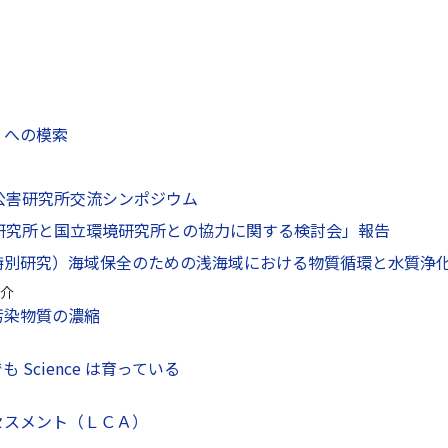
」への模索
公害研究所交流シンポジウム
害研究所と国立環境研究所との協力に関する検討会」報告
特別研究）海域保全のための浅海域における物質循環と水質浄
介
汚染物質の濃縮
 Science は育っている
セスメント（ＬＣＡ）