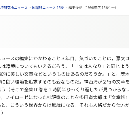
環境研究所ニュース
>
国環研ニュース 15巻
>
編集後記（1996年度 15巻1号）
ュースの編集にかかわること３年目。気づいたことは，悪文は
れは環境についてもいえるだろう。「「文は人なり」と同じよ
遍的に美しい文章などというものはあるのだろうか。」と，茨
的に良い環境を追求するのも変なものだ。神西清が２行の文章を
思う（そこで全集10巻を１時間半ひっくり返したが見つからな
み，ノイローゼになった批評家のことを多田道太郎は『文章術
ると，こういう世界からは無縁になる。それも人格だから仕方
．）