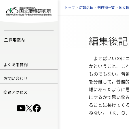
トップ
>
広報活動
>
刊行物一覧
>
国立
編集後記
採用案内
よせばいいのにニ
よくある質問
かということ。こ
ものでもない。普
お問い合わせ
を分離して，普遍
雄にあったように
交通アクセス
にするかで思い悩
ることに長けてく
（別ウインドウで開きます）
（別ウインドウで開きます）
（別ウインドウで開きます）
ねない。（Ｋ．Ｏ