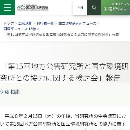
Webマガジン
EN
検索
（別ウイン
サイト内検索
トップ
>
広報活動
>
刊行物一覧
>
国立環境研究所ニュース
>
国環研ニュース 15巻
>
「第15回地方公害研究所と国立環境研究所との協力に関する検討会」報告
「第15回地方公害研究所と国立環境研
究所との協力に関する検討会」報告
伊藤 裕康
ンドウで開きます）
ウインドウで開きます）
別ウインドウで開きます）
平成８年２月15日（木）の午後，当研究所の中会議室にお
いて第15回地方公害研究所と国立環境研究所との協力に関す