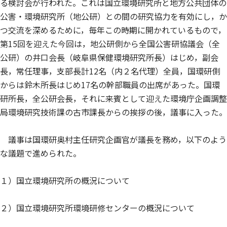
る検討会が行われた。これは国立環境研究所と地方公共団体の
公害・環境研究所（地公研）との間の研究協力を有効にし，か
つ交流を深めるために，毎年この時期に開かれているもので，
第15回を迎えた今回は，地公研側から全国公害研協議会（全
公研）の井口会長（岐阜県保健環境研究所長）はじめ，副会
長，常任理事，支部長計12名（内２名代理）全員，国環研側
からは鈴木所長はじめ17名の幹部職員の出席があった。国環
研所長，全公研会長，それに来賓として迎えた環境庁企画調整
局環境研究技術課の古市課長からの挨拶の後，議事に入った。
議事は国環研奥村主任研究企画官が議長を務め，以下のよう
な議題で進められた。
１）国立環境研究所の概況について
２）国立環境研究所環境研修センターの概況について